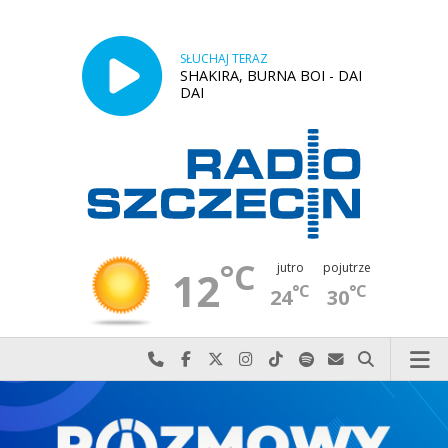
SŁUCHAJ TERAZ
SHAKIRA, BURNA BOI - DAI
DAI
°C
jutro
pojutrze
12
°C
°C
24
30
Najlepiej po prostu do nas zadzwoń
Odwiedź nas na Facebook-u
Odwiedź nas na X
Odwiedź nas na Instagram-ie
Odwiedź nas na TikTok-u
Szukaj nas na Spotify
Wyślij do nas w
Szukaj