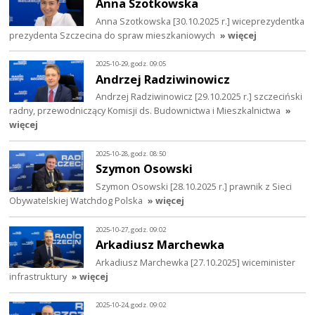
Anna Szotkowska
Anna Szotkowska [30.10.2025 r.] wiceprezydentka
prezydenta Szczecina do spraw mieszkaniowych
» więcej
2025-10-29, godz. 09:05
Andrzej Radziwinowicz
Andrzej Radziwinowicz [29.10.2025 r.] szczeciński
radny, przewodniczący Komisji ds. Budownictwa i Mieszkalnictwa
»
więcej
2025-10-28, godz. 08:50
Szymon Osowski
Szymon Osowski [28.10.2025 r.] prawnik z Sieci
Obywatelskiej Watchdog Polska
» więcej
2025-10-27, godz. 09:02
Arkadiusz Marchewka
Arkadiusz Marchewka [27.10.2025] wiceminister
infrastruktury
» więcej
2025-10-24, godz. 09:02