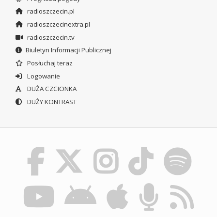
radioszczecin.pl
radioszczecinextra.pl
radioszczecin.tv
Biuletyn Informacji Publicznej
Posłuchaj teraz
Logowanie
DUŻA CZCIONKA
DUŻY KONTRAST