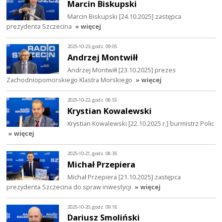
Marcin Biskupski
Marcin Biskupski [24.10.2025] zastępca
prezydenta Szczecina
» więcej
2025-10-23, godz. 09:05
Andrzej Montwiłł
Andrzej Montwiłł [23.10.2025] prezes
Zachodniopomorskiego Klastra Morskiego
» więcej
2025-10-22, godz. 08:55
Krystian Kowalewski
Krystian Kowalewski [22.10.2025 r.] burmistrz Polic
» więcej
2025-10-21, godz. 08:35
Michał Przepiera
Michał Przepiera [21.10.2025] zastępca
prezydenta Szczecina do spraw inwestycji
» więcej
2025-10-20, godz. 09:18
Dariusz Smoliński