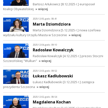
Bartosz Arłukowicz [8.12.2025 r.] europoseł
Koalicji Obywatelskiej
» więcej
2025-12-05, godz. 08:41
Marta Dziomdziora
Marta Dziomdziora [5.12.2025 r.] nowa szefowa
wydziału kultury Urzędu Miasta w Szczecinie
» więcej
2025-12-04, godz. 09:10
Radosław Kowalczyk
Radosław Kowalczyk [4.12.2025 r.] prezes Stoczni
Szczecińskiej "Wulkan"
» więcej
2025-12-03, godz. 09:52
Łukasz Kadłubowski
Łukasz Kadłubowski [3.12.2025 r.] zastępca
prezydenta Szczecina
» więcej
2025-12-02, godz. 08:54
Magdalena Kochan