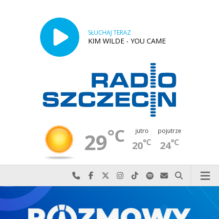
SŁUCHAJ TERAZ
KIM WILDE - YOU CAME
°C
jutro
pojutrze
29
°C
°C
20
24
Najlepiej po prostu do nas zadzwoń
Odwiedź nas na Facebook-u
Odwiedź nas na X
Odwiedź nas na Instagram-ie
Odwiedź nas na TikTok-u
Szukaj nas na Spotify
Wyślij do nas w
Szukaj