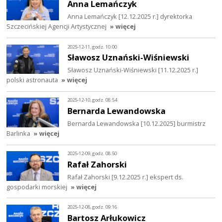
Anna Lemańczyk
Anna Lemańczyk [12.12.2025 r.] dyrektorka
Szczecińskiej Agencji Artystycznej
» więcej
2025-12-11, godz. 10:00
Sławosz Uznański-Wiśniewski
Sławosz Uznański-Wiśniewski [11.12.2025 r.]
polski astronauta
» więcej
2025-12-10, godz. 08:54
Bernarda Lewandowska
Bernarda Lewandowska [10.12.2025] burmistrz
Barlinka
» więcej
2025-12-09, godz. 08:50
Rafał Zahorski
Rafał Zahorski [9.12.2025 r.] ekspert ds.
gospodarki morskiej
» więcej
2025-12-08, godz. 09:16
Bartosz Arłukowicz