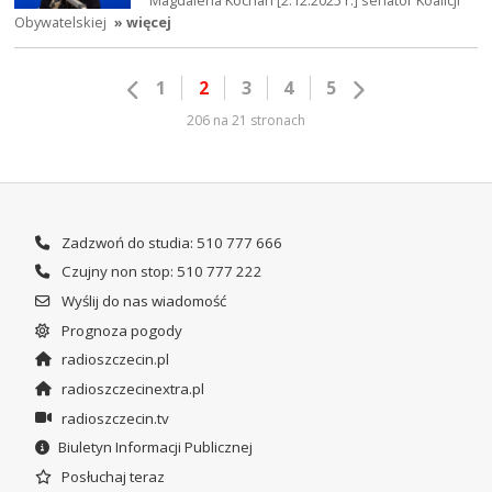
Magdalena Kochan [2.12.2025 r.] senator Koalicji
Obywatelskiej
» więcej
1
2
3
4
5
206 na 21 stronach
Zadzwoń do studia: 510 777 666
Czujny non stop: 510 777 222
Wyślij do nas wiadomość
Prognoza pogody
radioszczecin.pl
radioszczecinextra.pl
radioszczecin.tv
Biuletyn Informacji Publicznej
Posłuchaj teraz