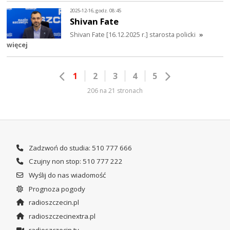
2025-12-16, godz. 08:45
Shivan Fate
Shivan Fate [16.12.2025 r.] starosta policki
»
więcej
1
2
3
4
5
206 na 21 stronach
Zadzwoń do studia: 510 777 666
Czujny non stop: 510 777 222
Wyślij do nas wiadomość
Prognoza pogody
radioszczecin.pl
radioszczecinextra.pl
radioszczecin.tv