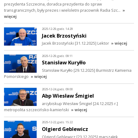
prezydenta Szczecina, doradca prezydenta do spraw
transgranicznych, były prezes i wieloletni pracownik Radia Szc…
»
więcej
2025-12-29, godz. 14:29
Jacek Brzostyński
Jacek Brzostyński [31.12.2025] Lektor
» więcej
2025-12-29, godz. 09:11
Stanisław Kuryłło
Stanisław Kuryłło [29.12.2025] Burmistrz Kamienia
Pomorskiego
» więcej
2025-12-24, godz. 09:00
Abp Wiesław Śmigiel
arcybiskup Wiesław Śmigiel [24.12.2025 r.]
metropolita szczecińsko-kamieński
» więcej
2025-12-22, godz. 15:22
Olgierd Geblewicz
Olgierd Geblewicz [23.12.2025] marszałek