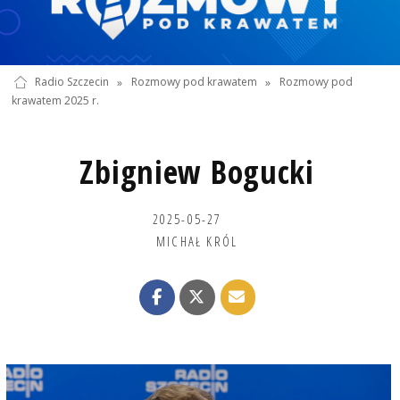
Radio Szczecin
»
Rozmowy pod krawatem
»
Rozmowy pod
krawatem 2025 r.
Zbigniew Bogucki
2025-05-27
MICHAŁ KRÓL