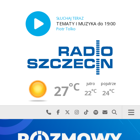
SŁUCHAJ TERAZ
TEMATY I MUZYKA do 19:00
Piotr Tolko
°C
jutro
pojutrze
27
°C
°C
22
24
Najlepiej po prostu do nas zadzwoń
Odwiedź nas na Facebook-u
Odwiedź nas na X
Odwiedź nas na Instagram-ie
Odwiedź nas na TikTok-u
Szukaj nas na Spotify
Wyślij do nas w
Szukaj