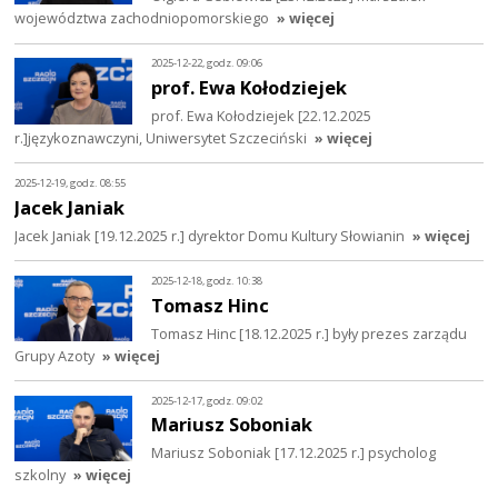
województwa zachodniopomorskiego
» więcej
2025-12-22, godz. 09:06
prof. Ewa Kołodziejek
prof. Ewa Kołodziejek [22.12.2025
r.]językoznawczyni, Uniwersytet Szczeciński
» więcej
2025-12-19, godz. 08:55
Jacek Janiak
Jacek Janiak [19.12.2025 r.] dyrektor Domu Kultury Słowianin
» więcej
2025-12-18, godz. 10:38
Tomasz Hinc
Tomasz Hinc [18.12.2025 r.] były prezes zarządu
Grupy Azoty
» więcej
2025-12-17, godz. 09:02
Mariusz Soboniak
Mariusz Soboniak [17.12.2025 r.] psycholog
szkolny
» więcej