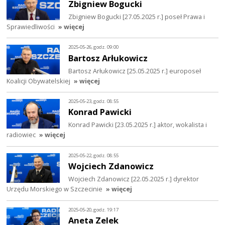
Zbigniew Bogucki
Zbigniew Bogucki [27.05.2025 r.] poseł Prawa i
Sprawiedliwości
» więcej
2025-05-26, godz. 09:00
Bartosz Arłukowicz
Bartosz Arłukowicz [25.05.2025 r.] europoseł
Koalicji Obywatelskiej
» więcej
2025-05-23, godz. 08:55
Konrad Pawicki
Konrad Pawicki [23.05.2025 r.] aktor, wokalista i
radiowiec
» więcej
2025-05-22, godz. 08:55
Wojciech Zdanowicz
Wojciech Zdanowicz [22.05.2025 r.] dyrektor
Urzędu Morskiego w Szczecinie
» więcej
2025-05-20, godz. 19:17
Aneta Zelek