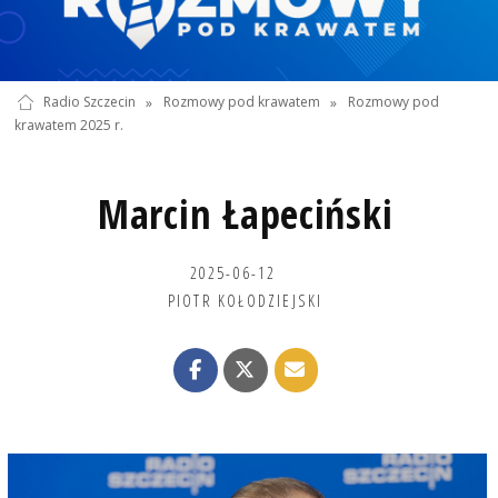
Radio Szczecin
»
Rozmowy pod krawatem
»
Rozmowy pod
krawatem 2025 r.
Marcin Łapeciński
2025-06-12
PIOTR KOŁODZIEJSKI