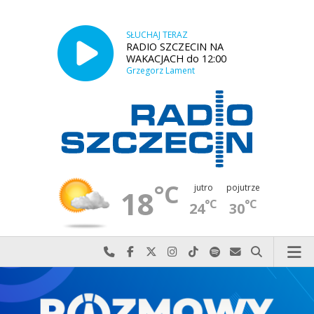
SŁUCHAJ TERAZ
RADIO SZCZECIN NA
WAKACJACH do 12:00
Grzegorz Lament
°C
jutro
pojutrze
18
°C
°C
24
30
Najlepiej po prostu do nas zadzwoń
Odwiedź nas na Facebook-u
Odwiedź nas na X
Odwiedź nas na Instagram-ie
Odwiedź nas na TikTok-u
Szukaj nas na Spotify
Wyślij do nas w
Szukaj