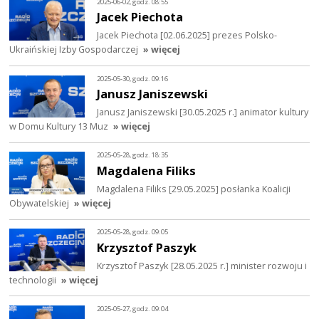
2025-06-02, godz. 08:55
Jacek Piechota
Jacek Piechota [02.06.2025] prezes Polsko-
Ukraińskiej Izby Gospodarczej
» więcej
2025-05-30, godz. 09:16
Janusz Janiszewski
Janusz Janiszewski [30.05.2025 r.] animator kultury
w Domu Kultury 13 Muz
» więcej
2025-05-28, godz. 18:35
Magdalena Filiks
Magdalena Filiks [29.05.2025] posłanka Koalicji
Obywatelskiej
» więcej
2025-05-28, godz. 09:05
Krzysztof Paszyk
Krzysztof Paszyk [28.05.2025 r.] minister rozwoju i
technologii
» więcej
2025-05-27, godz. 09:04