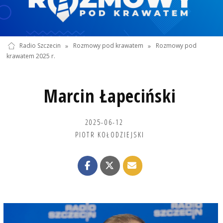
Radio Szczecin
»
Rozmowy pod krawatem
»
Rozmowy pod
krawatem 2025 r.
Marcin Łapeciński
2025-06-12
PIOTR KOŁODZIEJSKI