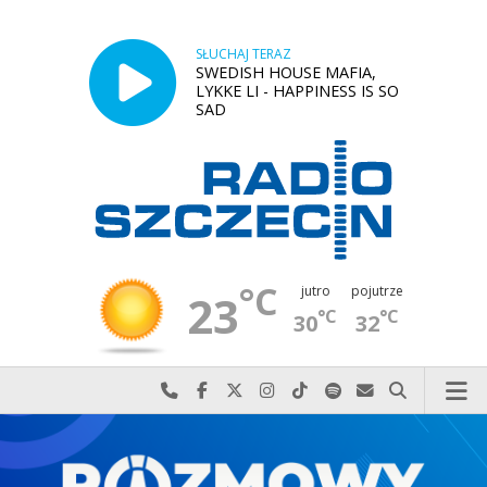
SŁUCHAJ TERAZ
SWEDISH HOUSE MAFIA,
LYKKE LI - HAPPINESS IS SO
SAD
°C
jutro
pojutrze
23
°C
°C
30
32
Najlepiej po prostu do nas zadzwoń
Odwiedź nas na Facebook-u
Odwiedź nas na X
Odwiedź nas na Instagram-ie
Odwiedź nas na TikTok-u
Szukaj nas na Spotify
Wyślij do nas w
Szukaj