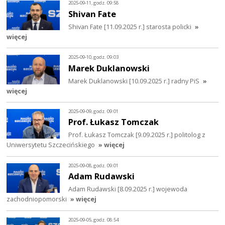
2025-09-11, godz. 09:58
Shivan Fate
Shivan Fate [11.09.2025 r.] starosta policki
»
więcej
2025-09-10, godz. 09:03
Marek Duklanowski
Marek Duklanowski [10.09.2025 r.] radny PiS
»
więcej
2025-09-09, godz. 09:01
Prof. Łukasz Tomczak
Prof. Łukasz Tomczak [9.09.2025 r.] politolog z
Uniwersytetu Szczecińskiego
» więcej
2025-09-08, godz. 09:01
Adam Rudawski
Adam Rudawski [8.09.2025 r.] wojewoda
zachodniopomorski
» więcej
2025-09-05, godz. 08:54