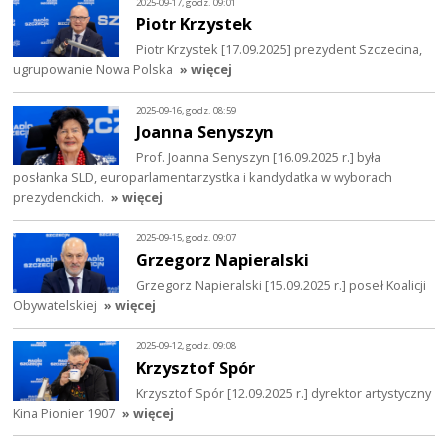
2025-09-17, godz. 09:01
Piotr Krzystek
Piotr Krzystek [17.09.2025] prezydent Szczecina,
ugrupowanie Nowa Polska
» więcej
2025-09-16, godz. 08:59
Joanna Senyszyn
Prof. Joanna Senyszyn [16.09.2025 r.] była
posłanka SLD, europarlamentarzystka i kandydatka w wyborach
prezydenckich.
» więcej
2025-09-15, godz. 09:07
Grzegorz Napieralski
Grzegorz Napieralski [15.09.2025 r.] poseł Koalicji
Obywatelskiej
» więcej
2025-09-12, godz. 09:08
Krzysztof Spór
Krzysztof Spór [12.09.2025 r.] dyrektor artystyczny
Kina Pionier 1907
» więcej