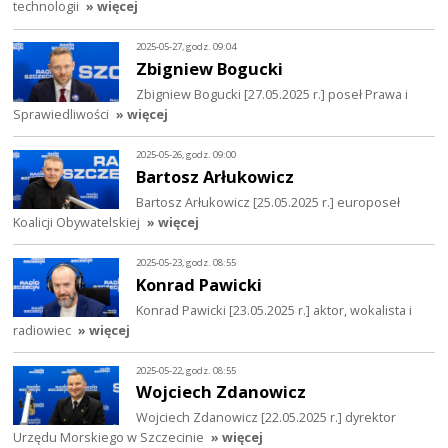
technologii
» więcej
2025-05-27, godz. 09:04
Zbigniew Bogucki
Zbigniew Bogucki [27.05.2025 r.] poseł Prawa i
Sprawiedliwości
» więcej
2025-05-26, godz. 09:00
Bartosz Arłukowicz
Bartosz Arłukowicz [25.05.2025 r.] europoseł
Koalicji Obywatelskiej
» więcej
2025-05-23, godz. 08:55
Konrad Pawicki
Konrad Pawicki [23.05.2025 r.] aktor, wokalista i
radiowiec
» więcej
2025-05-22, godz. 08:55
Wojciech Zdanowicz
Wojciech Zdanowicz [22.05.2025 r.] dyrektor
Urzędu Morskiego w Szczecinie
» więcej