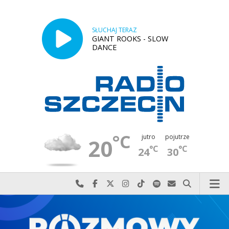
SŁUCHAJ TERAZ
GIANT ROOKS - SLOW
DANCE
°C
jutro
pojutrze
20
°C
°C
24
30
Najlepiej po prostu do nas zadzwoń
Odwiedź nas na Facebook-u
Odwiedź nas na X
Odwiedź nas na Instagram-ie
Odwiedź nas na TikTok-u
Szukaj nas na Spotify
Wyślij do nas w
Szukaj