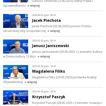
Dariusz Smoliński [3.06.2025] radny Prawa i
Sprawiedliwości
» więcej
2025-06-02, godz. 08:55
Jacek Piechota
Jacek Piechota [02.06.2025] prezes Polsko-
Ukraińskiej Izby Gospodarczej
» więcej
2025-05-30, godz. 09:16
Janusz Janiszewski
Janusz Janiszewski [30.05.2025 r.] animator kultury
w Domu Kultury 13 Muz
» więcej
2025-05-28, godz. 18:35
Magdalena Filiks
Magdalena Filiks [29.05.2025] posłanka Koalicji
Obywatelskiej
» więcej
2025-05-28, godz. 09:05
Krzysztof Paszyk
Krzysztof Paszyk [28.05.2025 r.] minister rozwoju i