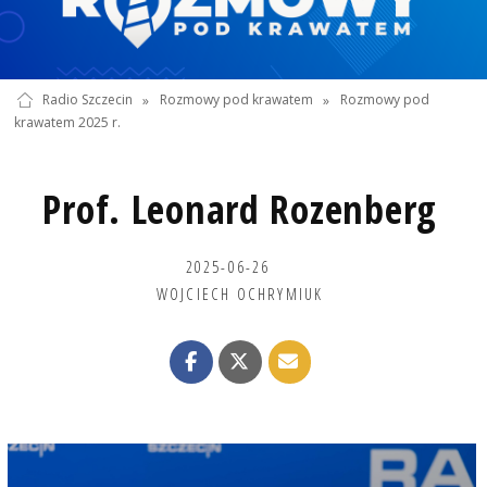
Radio Szczecin
»
Rozmowy pod krawatem
»
Rozmowy pod
krawatem 2025 r.
Prof. Leonard Rozenberg
2025-06-26
WOJCIECH OCHRYMIUK