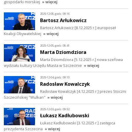
gospodarki morskiej
» więcej
2025-12-08, godz. 09:16
Bartosz Arłukowicz
Bartosz Arłukowicz [8.12.2025 r.] europoseł
Koalicji Obywatelskiej
» więcej
2025-12-05, godz. 08:41
Marta Dziomdziora
Marta Dziomdziora [5.12.2025 r.] nowa szefowa
wydziału kultury Urzędu Miasta w Szczecinie
» więcej
2025-12-04, godz. 09:10
Radosław Kowalczyk
Radosław Kowalczyk [4.12.2025 r.] prezes Stoczni
Szczecińskiej "Wulkan"
» więcej
2025-12-03, godz. 09:52
Łukasz Kadłubowski
Łukasz Kadłubowski [3.12.2025 r.] zastępca
prezydenta Szczecina
» więcej