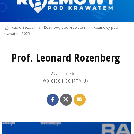
Radio Szczecin
»
Rozmowy pod krawatem
»
Rozmowy pod
krawatem 2025 r.
Prof. Leonard Rozenberg
2025-06-26
WOJCIECH OCHRYMIUK