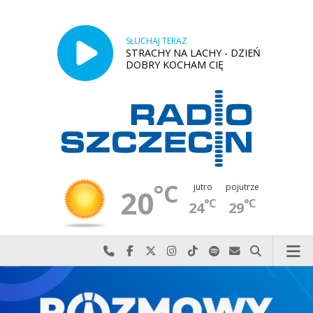
SŁUCHAJ TERAZ
STRACHY NA LACHY - DZIEŃ
DOBRY KOCHAM CIĘ
°C
jutro
pojutrze
20
°C
°C
24
29
Najlepiej po prostu do nas zadzwoń
Odwiedź nas na Facebook-u
Odwiedź nas na X
Odwiedź nas na Instagram-ie
Odwiedź nas na TikTok-u
Szukaj nas na Spotify
Wyślij do nas w
Szukaj