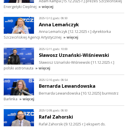
Adam Kampa [15.12.2025 r.] prezes Szczecińskiej
Energetyki Cieplnej
» więcej
2025-12-12, godz. 08:50
Anna Lemańczyk
Anna Lemańczyk [12.12.2025 r.] dyrektorka
Szczecińskiej Agencji Artystycznej
» więcej
2025-12-11, godz. 10:00
Sławosz Uznański-Wiśniewski
Sławosz Uznański-Wiśniewski [11.12.2025 r.]
polski astronauta
» więcej
2025-12-10, godz. 08:54
Bernarda Lewandowska
Bernarda Lewandowska [10.12.2025] burmistrz
Barlinka
» więcej
2025-12-09, godz. 08:50
Rafał Zahorski
Rafał Zahorski [9.12.2025 r.] ekspert ds.