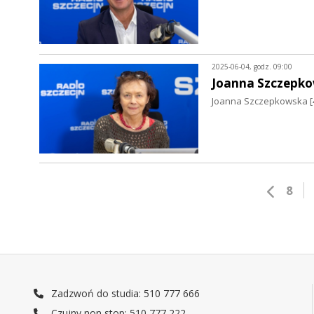
2025-06-04, godz. 09:00
Joanna Szczepk
Joanna Szczepkowska [4.0
8
Zadzwoń do studia: 510 777 666
Czujny non stop: 510 777 222