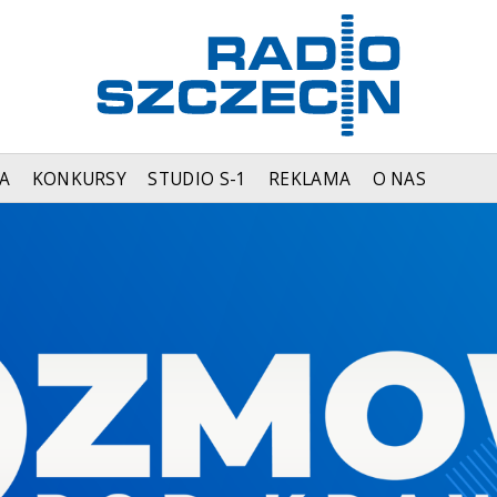
A
KONKURSY
STUDIO S-1
REKLAMA
O NAS