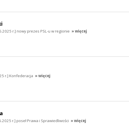
i
6.2025 r.] nowy prezes PSL-u w regionie
» więcej
25 r.] Konfederacja
» więcej
a
.2025 r.] poseł Prawa i Sprawiedliwości
» więcej