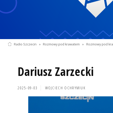
Radio Szczecin
»
Rozmowy pod krawatem
»
Rozmowy pod kra
Dariusz Zarzecki
2025-09-03
WOJCIECH OCHRYMIUK