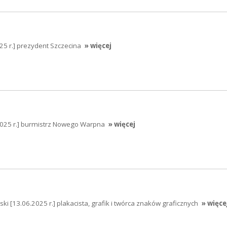
025 r.] prezydent Szczecina
» więcej
2025 r.] burmistrz Nowego Warpna
» więcej
ski [13.06.2025 r.] plakacista, grafik i twórca znaków graficznych
» więce