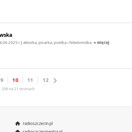
owska
6.2025 r.] aktorka, pisarka, poetka i felietonistka
» więcej
9
10
11
12
206 na 21 stronach
radioszczecin.pl
radioszczecinextra.pl