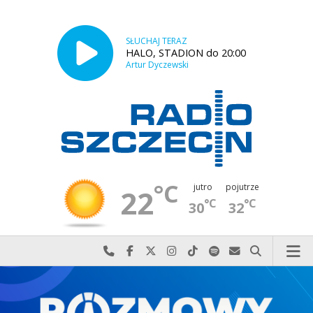
SŁUCHAJ TERAZ
HALO, STADION do 20:00
Artur Dyczewski
°C
jutro
pojutrze
22
°C
°C
30
32
Najlepiej po prostu do nas zadzwoń
Odwiedź nas na Facebook-u
Odwiedź nas na X
Odwiedź nas na Instagram-ie
Odwiedź nas na TikTok-u
Szukaj nas na Spotify
Wyślij do nas w
Szukaj