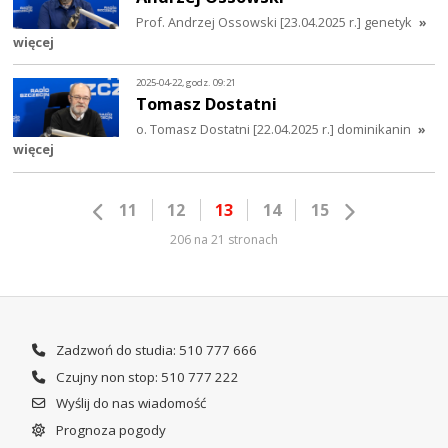
Prof. Andrzej Ossowski [23.04.2025 r.] genetyk
»
więcej
2025-04-22, godz. 09:21
Tomasz Dostatni
o. Tomasz Dostatni [22.04.2025 r.] dominikanin
»
więcej
11
12
13
14
15
206 na 21 stronach
Zadzwoń do studia: 510 777 666
Czujny non stop: 510 777 222
Wyślij do nas wiadomość
Prognoza pogody