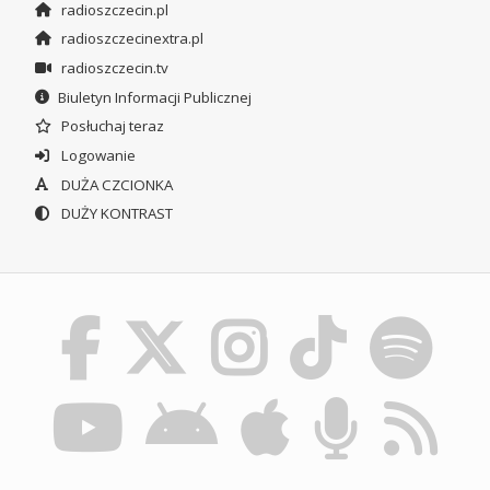
radioszczecin.pl
radioszczecinextra.pl
radioszczecin.tv
Biuletyn Informacji Publicznej
Posłuchaj teraz
Logowanie
DUŻA CZCIONKA
DUŻY KONTRAST