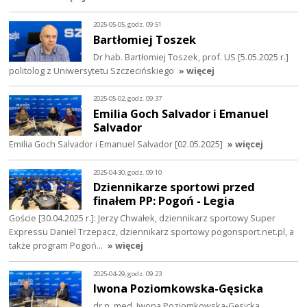
2025-05-05, godz. 09:51
Bartłomiej Toszek
Dr hab. Bartłomiej Toszek, prof. US [5.05.2025 r.]
politolog z Uniwersytetu Szczecińskiego
» więcej
2025-05-02, godz. 09:37
Emilia Goch Salvador i Emanuel
Salvador
Emilia Goch Salvador i Emanuel Salvador [02.05.2025]
» więcej
2025-04-30, godz. 09:10
Dziennikarze sportowi przed
finałem PP: Pogoń - Legia
Goście [30.04.2025 r.]: Jerzy Chwałek, dziennikarz sportowy Super
Expressu Daniel Trzepacz, dziennikarz sportowy pogonsport.net.pl, a
także program Pogoń…
» więcej
2025-04-29, godz. 09:23
Iwona Poziomkowska-Gęsicka
dr n. med. Iwona Poziomkowska-Gęsicka