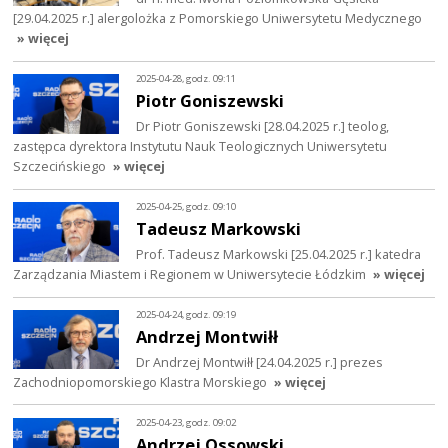
[29.04.2025 r.] alergolożka z Pomorskiego Uniwersytetu Medycznego
» więcej
2025-04-28, godz. 09:11
Piotr Goniszewski
Dr Piotr Goniszewski [28.04.2025 r.] teolog,
zastępca dyrektora Instytutu Nauk Teologicznych Uniwersytetu
Szczecińskiego
» więcej
2025-04-25, godz. 09:10
Tadeusz Markowski
Prof. Tadeusz Markowski [25.04.2025 r.] katedra
Zarządzania Miastem i Regionem w Uniwersytecie Łódzkim
» więcej
2025-04-24, godz. 09:19
Andrzej Montwiłł
Dr Andrzej Montwiłł [24.04.2025 r.] prezes
Zachodniopomorskiego Klastra Morskiego
» więcej
2025-04-23, godz. 09:02
Andrzej Ossowski