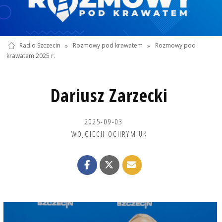
Radio Szczecin
»
Rozmowy pod krawatem
»
Rozmowy pod
krawatem 2025 r.
Dariusz Zarzecki
2025-09-03
WOJCIECH OCHRYMIUK