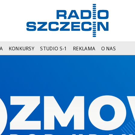
A
KONKURSY
STUDIO S-1
REKLAMA
O NAS