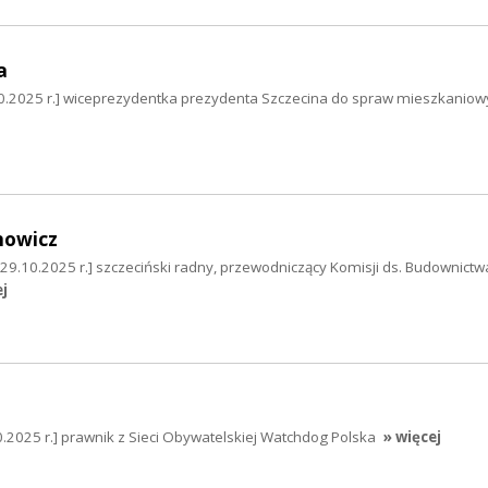
a
0.2025 r.] wiceprezydentka prezydenta Szczecina do spraw mieszkaniow
nowicz
29.10.2025 r.] szczeciński radny, przewodniczący Komisji ds. Budownictwa
ej
2025 r.] prawnik z Sieci Obywatelskiej Watchdog Polska
» więcej