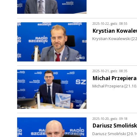
2025-10-22, godz. 08:55
Krystian Kowale
Krystian Kowalewski [22
2025-10-21, godz. 08:35
Michał Przepiera
Michał Przepiera [21.10
2025-10-20, godz. 09:18
Dariusz Smolińsk
Dariusz Smoliński [20.1