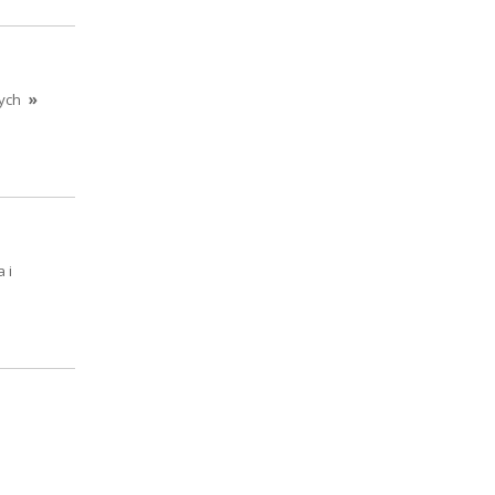
ych
»
 i