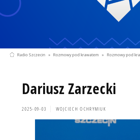
Radio Szczecin
»
Rozmowy pod krawatem
»
Rozmowy pod kra
Dariusz Zarzecki
2025-09-03
WOJCIECH OCHRYMIUK