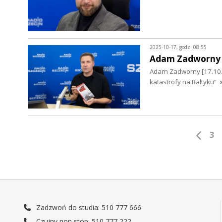
2025-10-17, godz. 08:55
Adam Zadworny
Adam Zadworny [17.10.20
katastrofy na Bałtyku”
3
Zadzwoń do studia: 510 777 666
Czujny non stop: 510 777 222