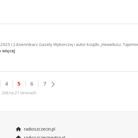
25 r.] dziennikarz Gazety Wyborczej i autor książki „Heweliusz. Tajemn
» więcej
4
5
6
7
206 na 21 stronach
radioszczecin.pl
radioszczecinextra.pl