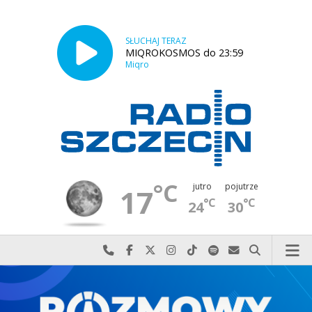
SŁUCHAJ TERAZ
MIQROKOSMOS do 23:59
Miqro
°C
jutro
pojutrze
17
°C
°C
24
30
Najlepiej po prostu do nas zadzwoń
Odwiedź nas na Facebook-u
Odwiedź nas na X
Odwiedź nas na Instagram-ie
Odwiedź nas na TikTok-u
Szukaj nas na Spotify
Wyślij do nas w
Szukaj