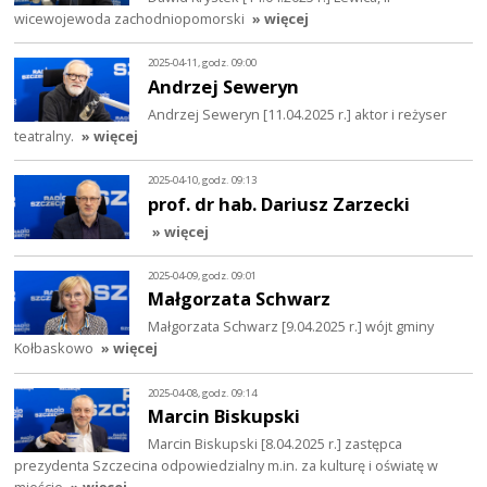
wicewojewoda zachodniopomorski
» więcej
2025-04-11, godz. 09:00
Andrzej Seweryn
Andrzej Seweryn [11.04.2025 r.] aktor i reżyser
teatralny.
» więcej
2025-04-10, godz. 09:13
prof. dr hab. Dariusz Zarzecki
» więcej
2025-04-09, godz. 09:01
Małgorzata Schwarz
Małgorzata Schwarz [9.04.2025 r.] wójt gminy
Kołbaskowo
» więcej
2025-04-08, godz. 09:14
Marcin Biskupski
Marcin Biskupski [8.04.2025 r.] zastępca
prezydenta Szczecina odpowiedzialny m.in. za kulturę i oświatę w