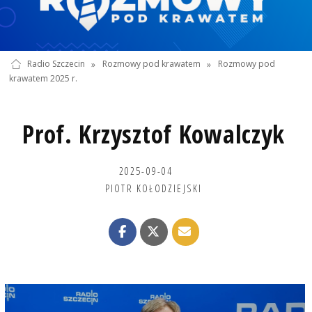
Radio Szczecin
»
Rozmowy pod krawatem
»
Rozmowy pod
krawatem 2025 r.
Prof. Krzysztof Kowalczyk
2025-09-04
PIOTR KOŁODZIEJSKI