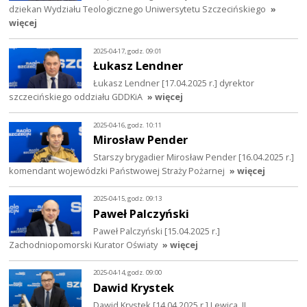
dziekan Wydziału Teologicznego Uniwersytetu Szczecińskiego
»
więcej
2025-04-17, godz. 09:01
Łukasz Lendner
Łukasz Lendner [17.04.2025 r.] dyrektor
szczecińskiego oddziału GDDKiA
» więcej
2025-04-16, godz. 10:11
Mirosław Pender
Starszy brygadier Mirosław Pender [16.04.2025 r.]
komendant wojewódzki Państwowej Straży Pożarnej
» więcej
2025-04-15, godz. 09:13
Paweł Palczyński
Paweł Palczyński [15.04.2025 r.]
Zachodniopomorski Kurator Oświaty
» więcej
2025-04-14, godz. 09:00
Dawid Krystek
Dawid Krystek [14.04.2025 r.] Lewica, II