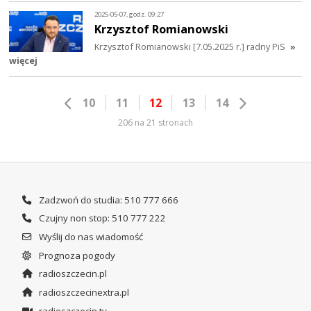
2025-05-07, godz. 09:27
Krzysztof Romianowski
Krzysztof Romianowski [7.05.2025 r.] radny PiS
»
więcej
10
11
12
13
14
206 na 21 stronach
Zadzwoń do studia: 510 777 666
Czujny non stop: 510 777 222
Wyślij do nas wiadomość
Prognoza pogody
radioszczecin.pl
radioszczecinextra.pl
radioszczecin.tv