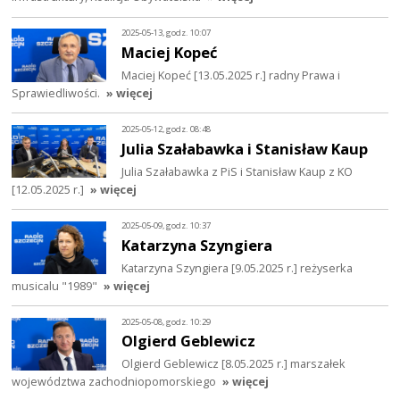
2025-05-13, godz. 10:07
Maciej Kopeć
Maciej Kopeć [13.05.2025 r.] radny Prawa i
Sprawiedliwości.
» więcej
2025-05-12, godz. 08:48
Julia Szałabawka i Stanisław Kaup
Julia Szałabawka z PiS i Stanisław Kaup z KO
[12.05.2025 r.]
» więcej
2025-05-09, godz. 10:37
Katarzyna Szyngiera
Katarzyna Szyngiera [9.05.2025 r.] reżyserka
musicalu "1989"
» więcej
2025-05-08, godz. 10:29
Olgierd Geblewicz
Olgierd Geblewicz [8.05.2025 r.] marszałek
województwa zachodniopomorskiego
» więcej