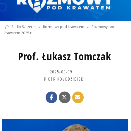
Radio Szczecin
»
Rozmowy pod krawatem
»
Rozmowy pod
krawatem 2025 r.
Prof. Łukasz Tomczak
2025-09-09
PIOTR KOŁODZIEJSKI