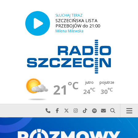
SŁUCHAJ TERAZ
SZCZECIŃSKA LISTA
PRZEBOJÓW do 21:00
Milena Milewska
°C
jutro
pojutrze
21
°C
°C
24
30
Najlepiej po prostu do nas zadzwoń
Odwiedź nas na Facebook-u
Odwiedź nas na X
Odwiedź nas na Instagram-ie
Odwiedź nas na TikTok-u
Szukaj nas na Spotify
Wyślij do nas w
Szukaj