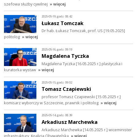
szefowa służby cywilnej
» więcej
2025-05-19, godz. 08:42
Łukasz Tomczak
Dr hab. Łukasz Tomczak, prof. US [19.05.2025]
politolog
» więcej
2025-05-16, godz. 09:19
Magdalena Tyczka
Magdalena Tyczka [16.05.2025 r.] plastyczka i
kuratorka wystaw
» więcej
2025-05-15, godz. 09:02
Tomasz Czapiewski
profesor Tomasz Czapiewski [15.05.2025 r.]
komisarz wyborczy w Szczecinie, prawnik i politolog
» więcej
2025-05-14, godz. 08:39
Arkadiusz Marchewka
Arkadiusz Marchewka [14.05.2025 r.] wiceminister
infrastruktury, Koalicja Obywatelska
» więcej