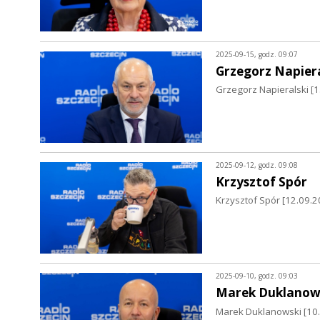
2025-09-15, godz. 09:07
Grzegorz Napiera
Grzegorz Napieralski [15
2025-09-12, godz. 09:08
Krzysztof Spór
Krzysztof Spór [12.09.2
2025-09-10, godz. 09:03
Marek Duklanow
Marek Duklanowski [10.0