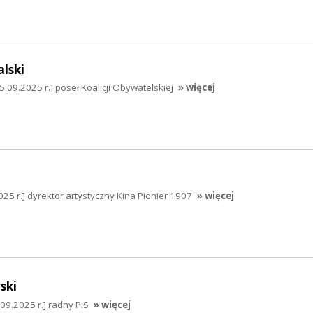
lski
.09.2025 r.] poseł Koalicji Obywatelskiej
» więcej
025 r.] dyrektor artystyczny Kina Pionier 1907
» więcej
ski
9.2025 r.] radny PiS
» więcej