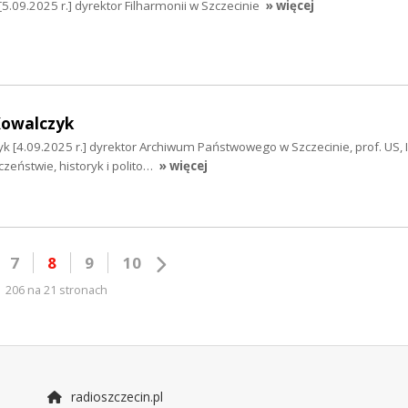
09.2025 r.] dyrektor Filharmonii w Szczecinie
» więcej
Kowalczyk
yk [4.09.2025 r.] dyrektor Archiwum Państwowego w Szczecinie, prof. US, I
czeństwie, historyk i polito…
» więcej
7
8
9
10
206 na 21 stronach
radioszczecin.pl