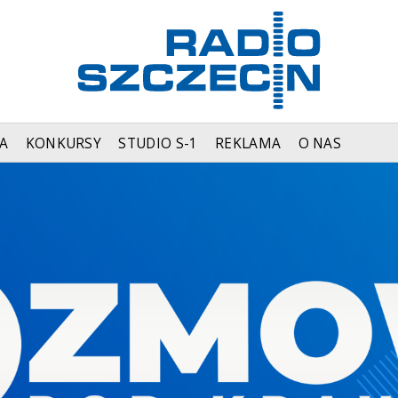
A
KONKURSY
STUDIO S-1
REKLAMA
O NAS