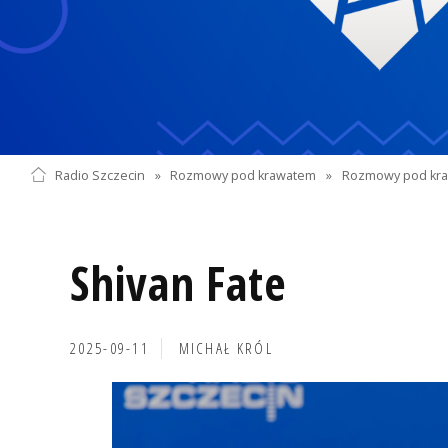
Radio Szczecin
»
Rozmowy pod krawatem
»
Rozmowy pod kra
Shivan Fate
2025-09-11
MICHAŁ KRÓL