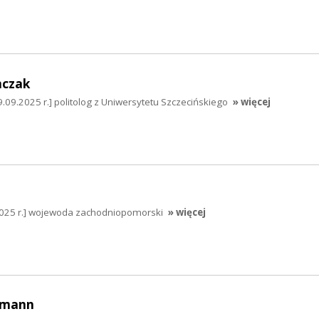
mczak
.09.2025 r.] politolog z Uniwersytetu Szczecińskiego
» więcej
025 r.] wojewoda zachodniopomorski
» więcej
umann