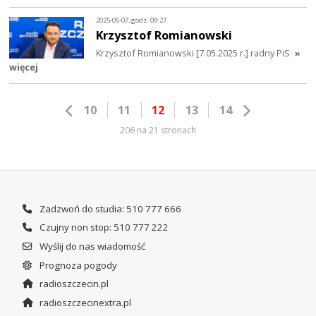
2025-05-07, godz. 09:27
Krzysztof Romianowski
Krzysztof Romianowski [7.05.2025 r.] radny PiS
»
więcej
10
11
12
13
14
206 na 21 stronach
Zadzwoń do studia: 510 777 666
Czujny non stop: 510 777 222
Wyślij do nas wiadomość
Prognoza pogody
radioszczecin.pl
radioszczecinextra.pl