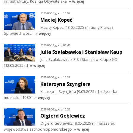
infrastruktury, Koalicja Obywatelska
» więcej
2025-05-13, godz. 10:07
Maciej Kopeć
Maciej Kopeć [13.05.2025 r.] radny Prawa i
Sprawiedliwości.
» więcej
2025-05-12, godz. 08:48
Julia Szałabawka i Stanisław Kaup
Julia Szałabawka z PiS i Stanisław Kaup z KO
[12.05.2025 r.]
» więcej
2025-05-09, godz. 10:37
Katarzyna Szyngiera
Katarzyna Szyngiera [9.05.2025 r.] reżyserka
musicalu "1989"
» więcej
2025-05-08, godz. 10:29
Olgierd Geblewicz
Olgierd Geblewicz [8.05.2025 r.] marszałek
województwa zachodniopomorskiego
» więcej