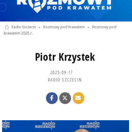
Radio Szczecin
»
Rozmowy pod krawatem
»
Rozmowy pod
krawatem 2025 r.
Piotr Krzystek
2025-09-17
RADIO SZCZECIN