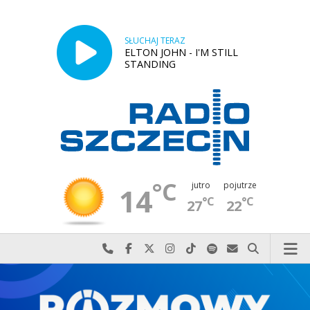
SŁUCHAJ TERAZ
ELTON JOHN - I'M STILL
STANDING
°C
jutro
pojutrze
14
°C
°C
27
22
Najlepiej po prostu do nas zadzwoń
Odwiedź nas na Facebook-u
Odwiedź nas na X
Odwiedź nas na Instagram-ie
Odwiedź nas na TikTok-u
Szukaj nas na Spotify
Wyślij do nas w
Szukaj