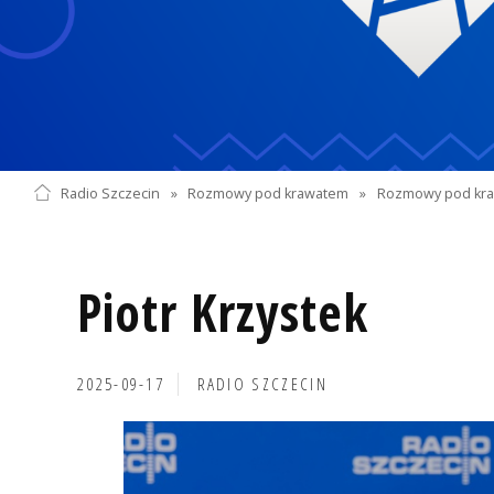
Radio Szczecin
»
Rozmowy pod krawatem
»
Rozmowy pod kra
Piotr Krzystek
2025-09-17
RADIO SZCZECIN