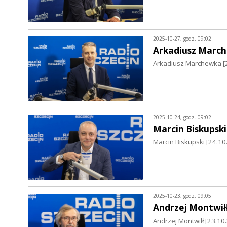
2025-10-27, godz. 09:02
Arkadiusz Marc
Arkadiusz Marchewka [2
2025-10-24, godz. 09:02
Marcin Biskupski
Marcin Biskupski [24.1
2025-10-23, godz. 09:05
Andrzej Montwił
Andrzej Montwiłł [23.1