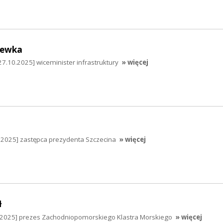
hewka
7.10.2025] wiceminister infrastruktury
» więcej
0.2025] zastępca prezydenta Szczecina
» więcej
ł
0.2025] prezes Zachodniopomorskiego Klastra Morskiego
» więcej