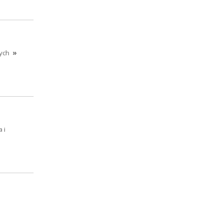
ych
»
 i