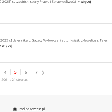
0.2025] szczeciński radny Prawa i Sprawiedliwości
» więcej
25 r.] dziennikarz Gazety Wyborczej i autor książki „Heweliusz. Tajemn
» więcej
4
5
6
7
206 na 21 stronach
radioszczecin.pl