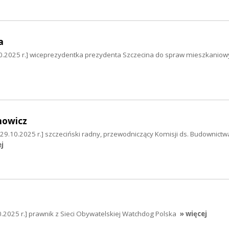
a
0.2025 r.] wiceprezydentka prezydenta Szczecina do spraw mieszkaniow
nowicz
29.10.2025 r.] szczeciński radny, przewodniczący Komisji ds. Budownictwa
ej
2025 r.] prawnik z Sieci Obywatelskiej Watchdog Polska
» więcej