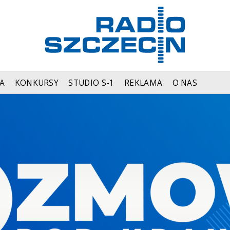
A
KONKURSY
STUDIO S-1
REKLAMA
O NAS