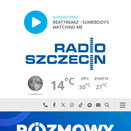
SŁUCHAJ TERAZ
BEATFREAKZ - SOMEBODY'S
WATCHING ME
°C
jutro
pojutrze
14
°C
°C
30
27
Najlepiej po prostu do nas zadzwoń
Odwiedź nas na Facebook-u
Odwiedź nas na X
Odwiedź nas na Instagram-ie
Odwiedź nas na TikTok-u
Szukaj nas na Spotify
Wyślij do nas w
Szukaj