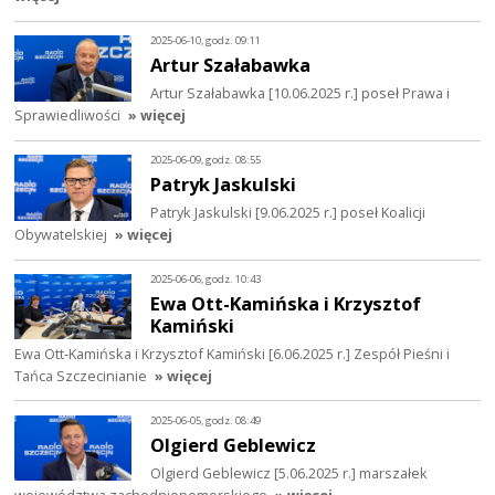
2025-06-10, godz. 09:11
Artur Szałabawka
Artur Szałabawka [10.06.2025 r.] poseł Prawa i
Sprawiedliwości
» więcej
2025-06-09, godz. 08:55
Patryk Jaskulski
Patryk Jaskulski [9.06.2025 r.] poseł Koalicji
Obywatelskiej
» więcej
2025-06-06, godz. 10:43
Ewa Ott-Kamińska i Krzysztof
Kamiński
Ewa Ott-Kamińska i Krzysztof Kamiński [6.06.2025 r.] Zespół Pieśni i
Tańca Szczecinianie
» więcej
2025-06-05, godz. 08:49
Olgierd Geblewicz
Olgierd Geblewicz [5.06.2025 r.] marszałek
województwa zachodniopomorskiego
» więcej