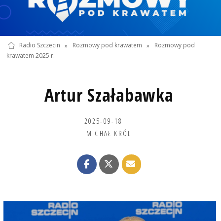
Radio Szczecin
»
Rozmowy pod krawatem
»
Rozmowy pod
krawatem 2025 r.
Artur Szałabawka
2025-09-18
MICHAŁ KRÓL