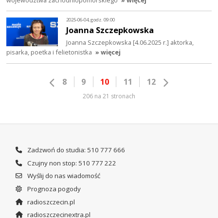
2025-06-04, godz. 09:00
Joanna Szczepkowska
Joanna Szczepkowska [4.06.2025 r.] aktorka,
pisarka, poetka i felietonistka
» więcej
8
9
10
11
12
206 na 21 stronach
Zadzwoń do studia: 510 777 666
Czujny non stop: 510 777 222
Wyślij do nas wiadomość
Prognoza pogody
radioszczecin.pl
radioszczecinextra.pl