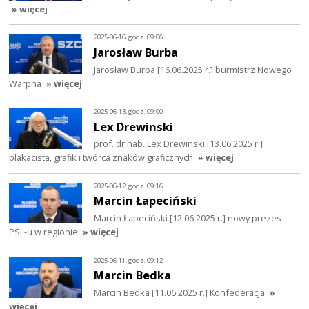
» więcej
2025-06-16, godz. 09:06
Jarosław Burba
Jarosław Burba [16.06.2025 r.] burmistrz Nowego
Warpna
» więcej
2025-06-13, godz. 09:00
Lex Drewinski
prof. dr hab. Lex Drewinski [13.06.2025 r.]
plakacista, grafik i twórca znaków graficznych
» więcej
2025-06-12, godz. 09:16
Marcin Łapeciński
Marcin Łapeciński [12.06.2025 r.] nowy prezes
PSL-u w regionie
» więcej
2025-06-11, godz. 09:12
Marcin Bedka
Marcin Bedka [11.06.2025 r.] Konfederacja
»
więcej