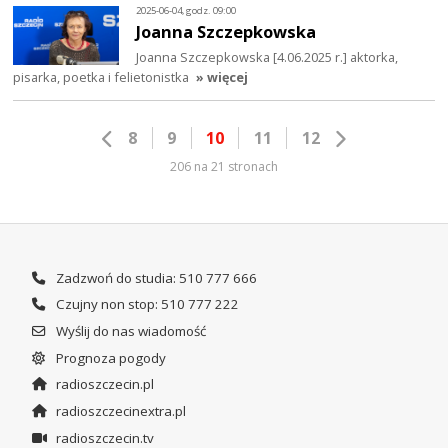
2025-06-04, godz. 09:00
Joanna Szczepkowska
Joanna Szczepkowska [4.06.2025 r.] aktorka,
pisarka, poetka i felietonistka
» więcej
8
9
10
11
12
206 na 21 stronach
Zadzwoń do studia: 510 777 666
Czujny non stop: 510 777 222
Wyślij do nas wiadomość
Prognoza pogody
radioszczecin.pl
radioszczecinextra.pl
radioszczecin.tv