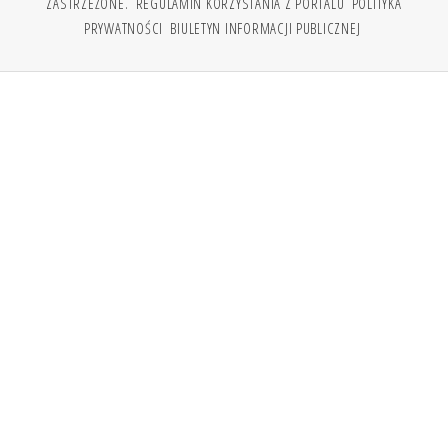
ZASTRZEŻONE.
REGULAMIN KORZYSTANIA Z PORTALU
POLITYKA
PRYWATNOŚCI
BIULETYN INFORMACJI PUBLICZNEJ