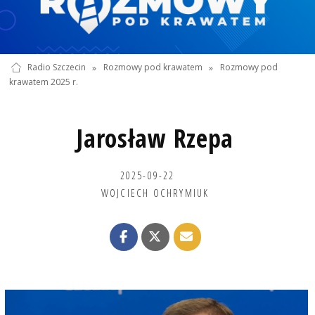
Radio Szczecin
»
Rozmowy pod krawatem
»
Rozmowy pod
krawatem 2025 r.
Jarosław Rzepa
2025-09-22
WOJCIECH OCHRYMIUK