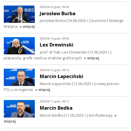
2025-06-16, godz. 09:06
Jarosław Burba
Jarosław Burba [16.06.2025 r.] burmistrz Nowego
Warpna
» więcej
2025-06-13, godz. 09:00
Lex Drewinski
prof. dr hab. Lex Drewinski [13.06.2025 r.]
plakacista, grafik i twórca znaków graficznych
» więcej
2025-06-12, godz. 09:16
Marcin Łapeciński
Marcin Łapeciński [12.06.2025 r.] nowy prezes
PSL-u w regionie
» więcej
2025-06-11, godz. 09:12
Marcin Bedka
Marcin Bedka [11.06.2025 r.] Konfederacja
»
więcej