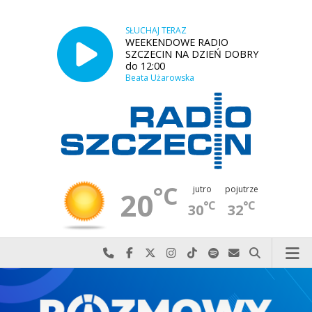
SŁUCHAJ TERAZ
WEEKENDOWE RADIO
SZCZECIN NA DZIEŃ DOBRY
do 12:00
Beata Użarowska
°C
jutro
pojutrze
20
°C
°C
30
32
Najlepiej po prostu do nas zadzwoń
Odwiedź nas na Facebook-u
Odwiedź nas na X
Odwiedź nas na Instagram-ie
Odwiedź nas na TikTok-u
Szukaj nas na Spotify
Wyślij do nas w
Szukaj