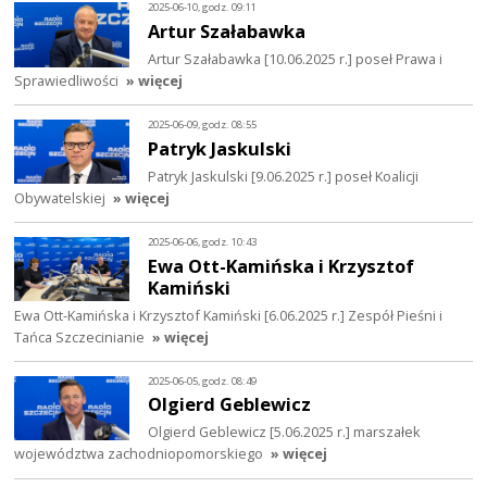
2025-06-10, godz. 09:11
Artur Szałabawka
Artur Szałabawka [10.06.2025 r.] poseł Prawa i
Sprawiedliwości
» więcej
2025-06-09, godz. 08:55
Patryk Jaskulski
Patryk Jaskulski [9.06.2025 r.] poseł Koalicji
Obywatelskiej
» więcej
2025-06-06, godz. 10:43
Ewa Ott-Kamińska i Krzysztof
Kamiński
Ewa Ott-Kamińska i Krzysztof Kamiński [6.06.2025 r.] Zespół Pieśni i
Tańca Szczecinianie
» więcej
2025-06-05, godz. 08:49
Olgierd Geblewicz
Olgierd Geblewicz [5.06.2025 r.] marszałek
województwa zachodniopomorskiego
» więcej