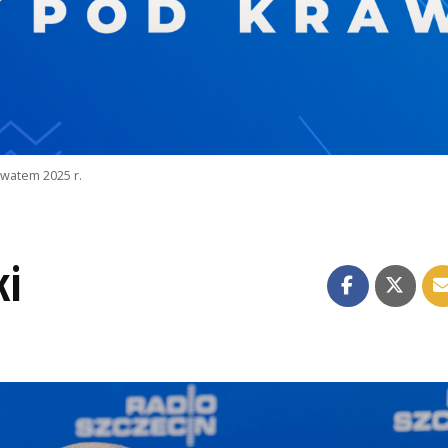
watem 2025 r.
ki