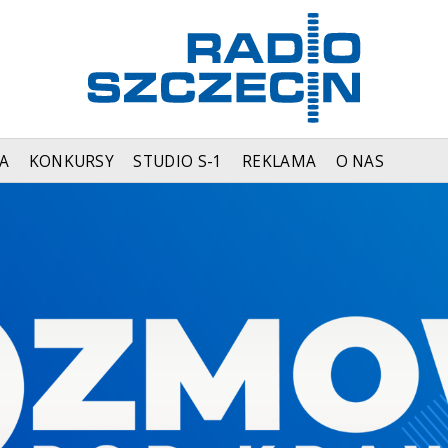
A
KONKURSY
STUDIO S-1
REKLAMA
O NAS