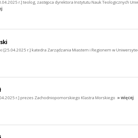
8.04.2025 r.] teolog, zastępca dyrektora Instytutu Nauk Teologicznych Uni
ej
ski
i [25.04.2025 r.] katedra Zarządzania Miastem i Regionem w Uniwersyte
ł
4.04.2025 r.] prezes Zachodniopomorskiego Klastra Morskiego
» więcej
i