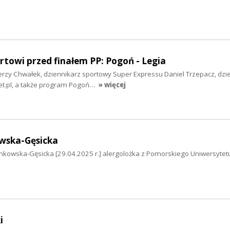
rtowi przed finałem PP: Pogoń - Legia
 Jerzy Chwałek, dziennikarz sportowy Super Expressu Daniel Trzepacz, dzi
et.pl, a także program Pogoń…
» więcej
wska-Gęsicka
mkowska-Gęsicka [29.04.2025 r.] alergolożka z Pomorskiego Uniwersytet
i