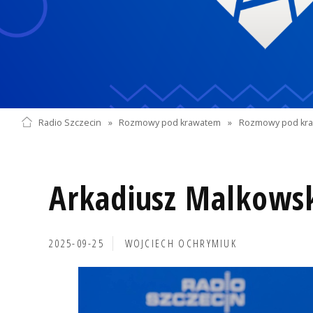
Radio Szczecin
»
Rozmowy pod krawatem
»
Rozmowy pod kra
Arkadiusz Malkows
2025-09-25
WOJCIECH OCHRYMIUK