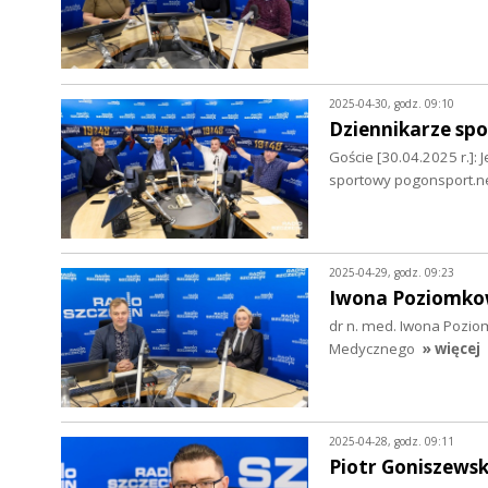
2025-04-30, godz. 09:10
Dziennikarze spo
Goście [30.04.2025 r.]:
sportowy pogonsport.n
2025-04-29, godz. 09:23
Iwona Poziomko
dr n. med. Iwona Pozio
Medycznego
» więcej
2025-04-28, godz. 09:11
Piotr Goniszewsk