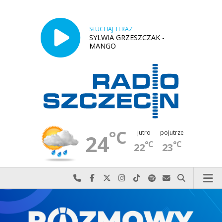
SŁUCHAJ TERAZ
SYLWIA GRZESZCZAK -
MANGO
°C
jutro
pojutrze
24
°C
°C
22
23
Najlepiej po prostu do nas zadzwoń
Odwiedź nas na Facebook-u
Odwiedź nas na X
Odwiedź nas na Instagram-ie
Odwiedź nas na TikTok-u
Szukaj nas na Spotify
Wyślij do nas w
Szukaj