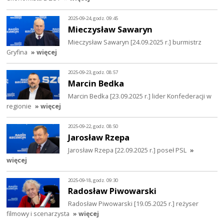
2025-09-24, godz. 09:45
Mieczysław Sawaryn
Mieczysław Sawaryn [24.09.2025 r.] burmistrz
Gryfina
» więcej
2025-09-23, godz. 08:57
Marcin Bedka
Marcin Bedka [23.09.2025 r.] lider Konfederacji w
regionie
» więcej
2025-09-22, godz. 08:50
Jarosław Rzepa
Jarosław Rzepa [22.09.2025 r.] poseł PSL
»
więcej
2025-09-18, godz. 09:30
Radosław Piwowarski
Radosław Piwowarski [19.05.2025 r.] reżyser
filmowy i scenarzysta
» więcej