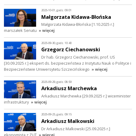
2025-10-01, godz. 09:01
Małgorzata Kidawa-Błońska
Małgorzata Kidawa-Błońska [1.10.2025 r.]
marszałek Senatu
» więcej
2025-09-30, godz. 10:40
Grzegorz Ciechanowski
Dr hab. Grzegorz Ciechanowski, prof. US
[30.09.2025 r.] ekspert ds. bezpieczeństwa z Instytutu Nauk o Polityce i
Bezpieczeństwie Uniwersytetu Szczecińskiego
» więcej
2025-09-29, godz. 08:59
Arkadiusz Marchewka
Arkadiusz Marchewka [29.09.2025 r.] wiceminister
infrastruktury
» więcej
2025-09-25, godz. 09:15
Arkadiusz Malkowski
Dr Arkadiusz Malkowski [25.09.2025 r.]
ekonomista z ZUT
» więcej