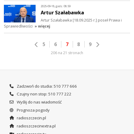
2025-09-18, godz. 08:59
Artur Szałabawka
Artur Szałabawka [18.09.2025 r.] poseł Prawa i
Sprawiedliwości
» więcej
5
6
7
8
9
206 na 21 stronach
Zadzwoń do studia: 510 777 666
Czujny non stop: 510 777 222
Wyślij do nas wiadomość
Prognoza pogody
radioszczecin.pl
radioszczecinextra.pl
radioszczecin.tv