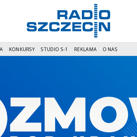
A
KONKURSY
STUDIO S-1
REKLAMA
O NAS