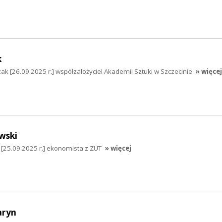
k
k [26.09.2025 r.] współzałożyciel Akademii Sztuki w Szczecinie
» więcej
wski
 [25.09.2025 r.] ekonomista z ZUT
» więcej
aryn