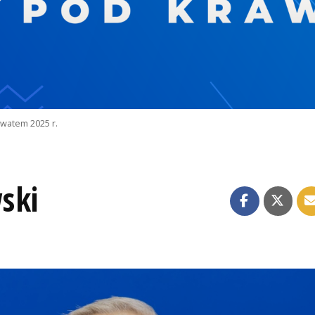
watem 2025 r.
ski