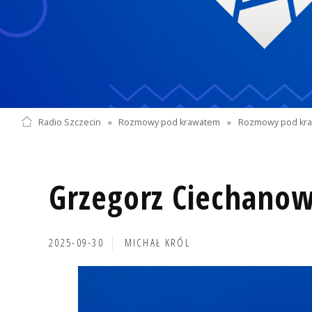
Radio Szczecin
»
Rozmowy pod krawatem
»
Rozmowy pod kra
Grzegorz Ciechanow
2025-09-30
MICHAŁ KRÓL