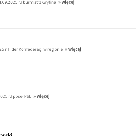
.09.2025 r.] burmistrz Gryfina
» więcej
 r.] lider Konfederacji w regionie
» więcej
025 r.] poseł PSL
» więcej
arski