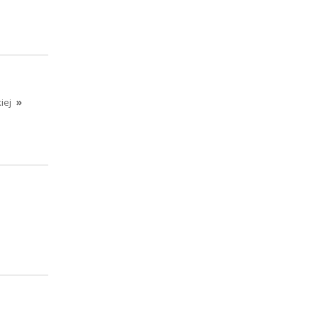
iej
»