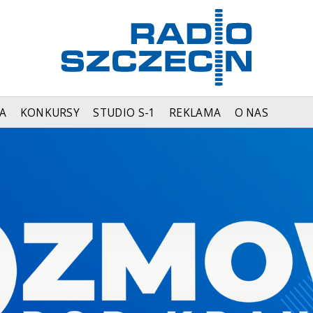
A
KONKURSY
STUDIO S-1
REKLAMA
O NAS