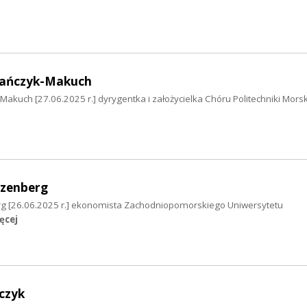
biańczyk-Makuch
-Makuch [27.06.2025 r.] dyrygentka i założycielka Chóru Politechniki Morsk
ozenberg
rg [26.06.2025 r.] ekonomista Zachodniopomorskiego Uniwersytetu
ęcej
czyk