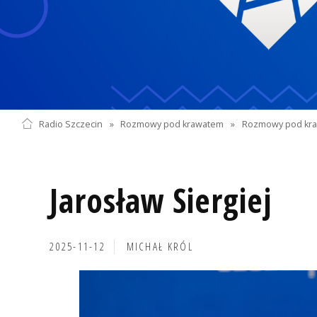
Radio Szczecin
»
Rozmowy pod krawatem
»
Rozmowy pod kra
Jarosław Siergiej
2025-11-12
MICHAŁ KRÓL