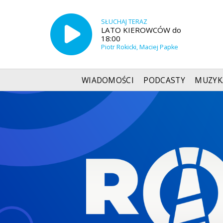
SŁUCHAJ TERAZ
LATO KIEROWCÓW do
18:00
Piotr Rokicki, Maciej Papke
WIADOMOŚCI
PODCASTY
MUZYK