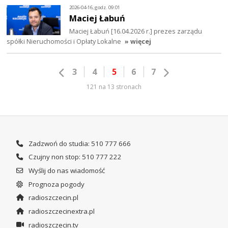
2026-04-16, godz. 09:01
Maciej Łabuń
Maciej Łabuń [16.04.2026 r.] prezes zarządu
spółki Nieruchomości i Opłaty Lokalne
» więcej
3
4
5
6
7
121 na 13 stronach
Zadzwoń do studia: 510 777 666
Czujny non stop: 510 777 222
Wyślij do nas wiadomość
Prognoza pogody
radioszczecin.pl
radioszczecinextra.pl
radioszczecin.tv