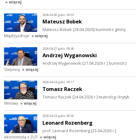
» więcej
2026-04-28, godz. 09:03
Mateusz Bobek
Mateusz Bobek [28.04.2026] burmistrz gminy
Międzyzdroje
» więcej
2026-04-27, godz. 09:48
Andrzej Wyganowski
Andrzej Wyganowski [27.04.2026 r.] burmistrz
Stepnicy
» więcej
2026-04-24, godz. 09:17
Tomasz Raczek
Tomasz Raczek [24.04.2026 r.] teatrolog i krytyk
filmowy
» więcej
2026-04-23, godz. 08:56
Leonard Rozenberg
prof. Leonard Rozenberg [23.04.2026 r.]
ekonomista z ZUT
» więcej