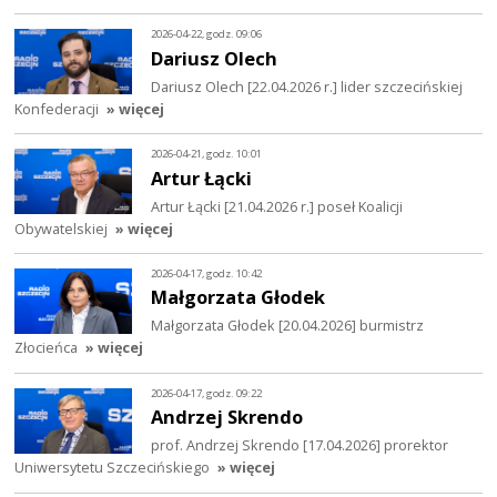
2026-04-22, godz. 09:06
Dariusz Olech
Dariusz Olech [22.04.2026 r.] lider szczecińskiej
Konfederacji
» więcej
2026-04-21, godz. 10:01
Artur Łącki
Artur Łącki [21.04.2026 r.] poseł Koalicji
Obywatelskiej
» więcej
2026-04-17, godz. 10:42
Małgorzata Głodek
Małgorzata Głodek [20.04.2026] burmistrz
Złocieńca
» więcej
2026-04-17, godz. 09:22
Andrzej Skrendo
prof. Andrzej Skrendo [17.04.2026] prorektor
Uniwersytetu Szczecińskiego
» więcej