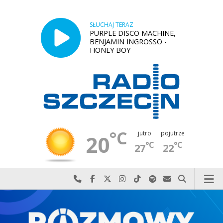
SŁUCHAJ TERAZ
PURPLE DISCO MACHINE,
BENJAMIN INGROSSO -
HONEY BOY
°C
jutro
pojutrze
20
°C
°C
27
22
Najlepiej po prostu do nas zadzwoń
Odwiedź nas na Facebook-u
Odwiedź nas na X
Odwiedź nas na Instagram-ie
Odwiedź nas na TikTok-u
Szukaj nas na Spotify
Wyślij do nas w
Szukaj