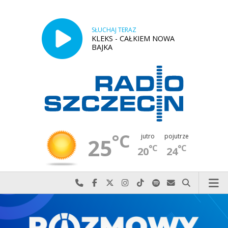
SŁUCHAJ TERAZ
KLEKS - CAŁKIEM NOWA
BAJKA
°C
jutro
pojutrze
25
°C
°C
20
24
Najlepiej po prostu do nas zadzwoń
Odwiedź nas na Facebook-u
Odwiedź nas na X
Odwiedź nas na Instagram-ie
Odwiedź nas na TikTok-u
Szukaj nas na Spotify
Wyślij do nas w
Szukaj