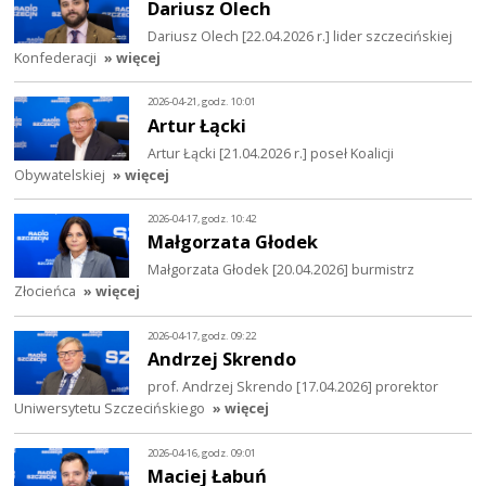
Dariusz Olech
Dariusz Olech [22.04.2026 r.] lider szczecińskiej
Konfederacji
» więcej
2026-04-21, godz. 10:01
Artur Łącki
Artur Łącki [21.04.2026 r.] poseł Koalicji
Obywatelskiej
» więcej
2026-04-17, godz. 10:42
Małgorzata Głodek
Małgorzata Głodek [20.04.2026] burmistrz
Złocieńca
» więcej
2026-04-17, godz. 09:22
Andrzej Skrendo
prof. Andrzej Skrendo [17.04.2026] prorektor
Uniwersytetu Szczecińskiego
» więcej
2026-04-16, godz. 09:01
Maciej Łabuń