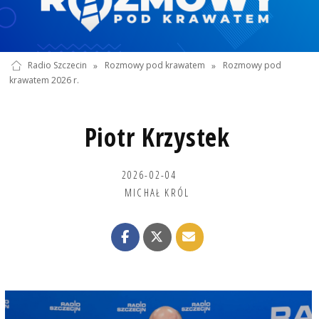
Radio Szczecin
»
Rozmowy pod krawatem
»
Rozmowy pod
krawatem 2026 r.
Piotr Krzystek
2026-02-04
MICHAŁ KRÓL