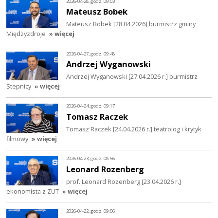
2026-04-28, godz. 09:03
Mateusz Bobek
Mateusz Bobek [28.04.2026] burmistrz gminy
Międzyzdroje
» więcej
2026-04-27, godz. 09:48
Andrzej Wyganowski
Andrzej Wyganowski [27.04.2026 r.] burmistrz
Stepnicy
» więcej
2026-04-24, godz. 09:17
Tomasz Raczek
Tomasz Raczek [24.04.2026 r.] teatrolog i krytyk
filmowy
» więcej
2026-04-23, godz. 08:56
Leonard Rozenberg
prof. Leonard Rozenberg [23.04.2026 r.]
ekonomista z ZUT
» więcej
2026-04-22, godz. 09:06