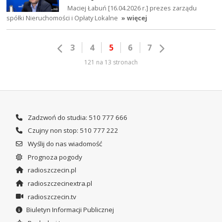
Maciej Łabuń [16.04.2026 r.] prezes zarządu
spółki Nieruchomości i Opłaty Lokalne
» więcej
3
4
5
6
7
121 na 13 stronach
Zadzwoń do studia: 510 777 666
Czujny non stop: 510 777 222
Wyślij do nas wiadomość
Prognoza pogody
radioszczecin.pl
radioszczecinextra.pl
radioszczecin.tv
Biuletyn Informacji Publicznej