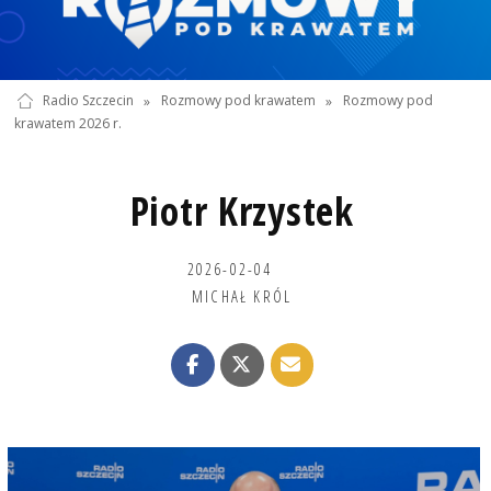
Radio Szczecin
»
Rozmowy pod krawatem
»
Rozmowy pod
krawatem 2026 r.
Piotr Krzystek
2026-02-04
MICHAŁ KRÓL