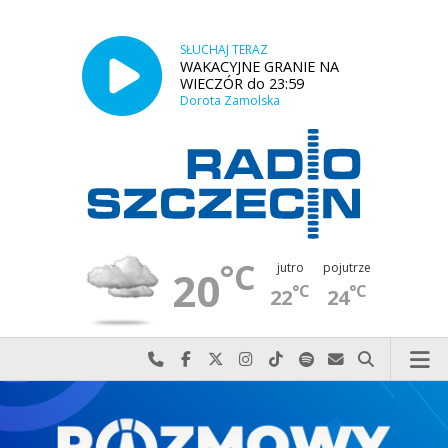
SŁUCHAJ TERAZ
WAKACYJNE GRANIE NA
WIECZÓR do 23:59
Dorota Zamolska
°C
jutro
pojutrze
20
°C
°C
22
24
Najlepiej po prostu do nas zadzwoń
Odwiedź nas na Facebook-u
Odwiedź nas na X
Odwiedź nas na Instagram-ie
Odwiedź nas na TikTok-u
Szukaj nas na Spotify
Wyślij do nas w
Szukaj