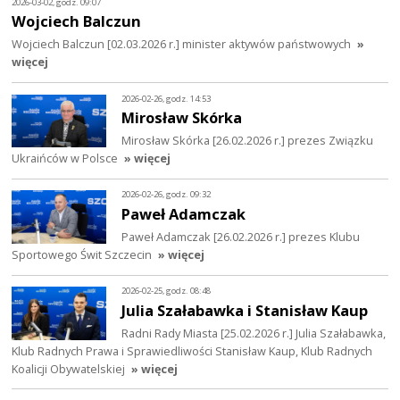
2026-03-02, godz. 09:07
Wojciech Balczun
Wojciech Balczun [02.03.2026 r.] minister aktywów państwowych
»
więcej
2026-02-26, godz. 14:53
Mirosław Skórka
Mirosław Skórka [26.02.2026 r.] prezes Związku
Ukraińców w Polsce
» więcej
2026-02-26, godz. 09:32
Paweł Adamczak
Paweł Adamczak [26.02.2026 r.] prezes Klubu
Sportowego Świt Szczecin
» więcej
2026-02-25, godz. 08:48
Julia Szałabawka i Stanisław Kaup
Radni Rady Miasta [25.02.2026 r.] Julia Szałabawka,
Klub Radnych Prawa i Sprawiedliwości Stanisław Kaup, Klub Radnych
Koalicji Obywatelskiej
» więcej