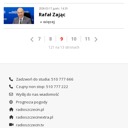
2026-02-17, godz. 14:33
Rafał Zając
» więcej
7
8
9
10
11
121 na 13 stronach
Zadzwoń do studia: 510 777 666
Czujny non stop: 510 777 222
Wyślij do nas wiadomość
Prognoza pogody
radioszczecin.pl
radioszczecinextra.pl
radioszczecin.tv