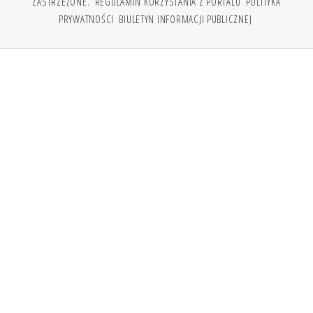
ZASTRZEŻONE.
REGULAMIN KORZYSTANIA Z PORTALU
POLITYKA
PRYWATNOŚCI
BIULETYN INFORMACJI PUBLICZNEJ