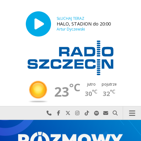
SŁUCHAJ TERAZ
HALO, STADION do 20:00
Artur Dyczewski
°C
jutro
pojutrze
23
°C
°C
30
32
Najlepiej po prostu do nas zadzwoń
Odwiedź nas na Facebook-u
Odwiedź nas na X
Odwiedź nas na Instagram-ie
Odwiedź nas na TikTok-u
Szukaj nas na Spotify
Wyślij do nas w
Szukaj