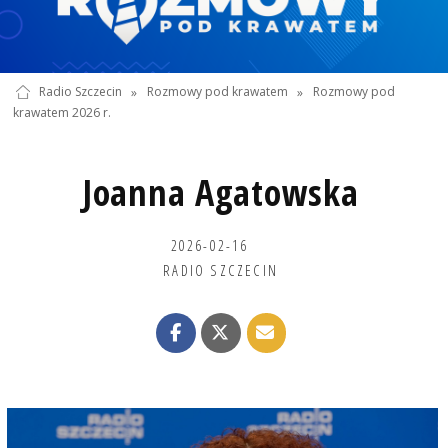
Radio Szczecin
»
Rozmowy pod krawatem
»
Rozmowy pod
krawatem 2026 r.
Joanna Agatowska
2026-02-16
RADIO SZCZECIN