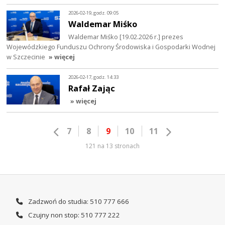
2026-02-19, godz. 09:05
Waldemar Miśko
Waldemar Miśko [19.02.2026 r.] prezes
Wojewódzkiego Funduszu Ochrony Środowiska i Gospodarki Wodnej
w Szczecinie
» więcej
2026-02-17, godz. 14:33
Rafał Zając
» więcej
7
8
9
10
11
121 na 13 stronach
Zadzwoń do studia: 510 777 666
Czujny non stop: 510 777 222