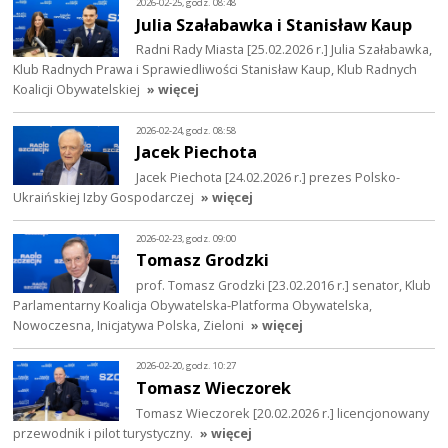
2026-02-25, godz. 08:48
Julia Szałabawka i Stanisław Kaup
Radni Rady Miasta [25.02.2026 r.] Julia Szałabawka,
Klub Radnych Prawa i Sprawiedliwości Stanisław Kaup, Klub Radnych
Koalicji Obywatelskiej
» więcej
2026-02-24, godz. 08:58
Jacek Piechota
Jacek Piechota [24.02.2026 r.] prezes Polsko-
Ukraińskiej Izby Gospodarczej
» więcej
2026-02-23, godz. 09:00
Tomasz Grodzki
prof. Tomasz Grodzki [23.02.2016 r.] senator, Klub
Parlamentarny Koalicja Obywatelska-Platforma Obywatelska,
Nowoczesna, Inicjatywa Polska, Zieloni
» więcej
2026-02-20, godz. 10:27
Tomasz Wieczorek
Tomasz Wieczorek [20.02.2026 r.] licencjonowany
przewodnik i pilot turystyczny.
» więcej