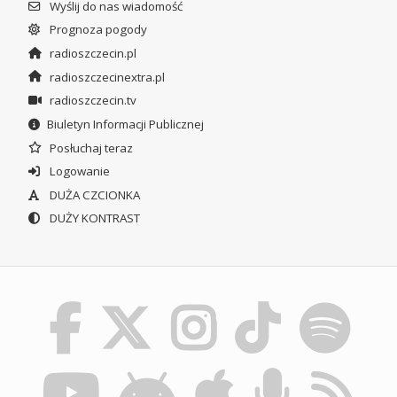
Wyślij do nas wiadomość
Prognoza pogody
radioszczecin.pl
radioszczecinextra.pl
radioszczecin.tv
Biuletyn Informacji Publicznej
Posłuchaj teraz
Logowanie
DUŻA CZCIONKA
DUŻY KONTRAST