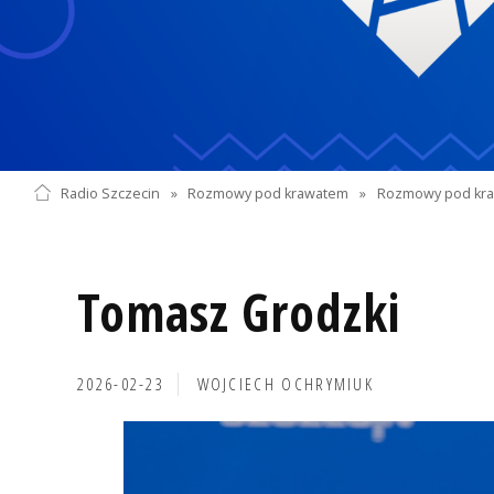
Radio Szczecin
»
Rozmowy pod krawatem
»
Rozmowy pod kra
Tomasz Grodzki
2026-02-23
WOJCIECH OCHRYMIUK