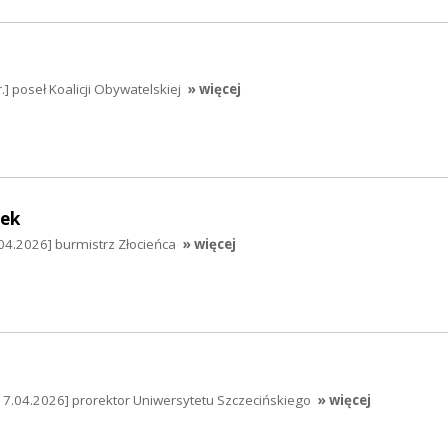
.] poseł Koalicji Obywatelskiej
» więcej
dek
04.2026] burmistrz Złocieńca
» więcej
17.04.2026] prorektor Uniwersytetu Szczecińskiego
» więcej