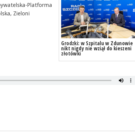
bywatelska-Platforma
ska, Zieloni
Grodzki: w Szpitalu w Zdunowie
nikt nigdy nie wziął do kieszeni
złotówki