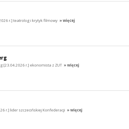
26 r.] teatrolog i krytyk filmowy
» więcej
erg
g [23.04.2026 r.] ekonomista z ZUT
» więcej
6 r.] lider szczecińskiej Konfederacji
» więcej