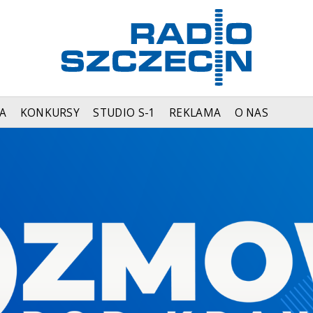
A
KONKURSY
STUDIO S-1
REKLAMA
O NAS