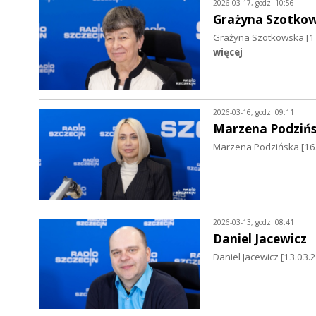
2026-03-17, godz. 10:56
Grażyna Szotko
Grażyna Szotkowska [1
więcej
2026-03-16, godz. 09:11
Marzena Podziń
Marzena Podzińska [16.
2026-03-13, godz. 08:41
Daniel Jacewicz
Daniel Jacewicz [13.03.2