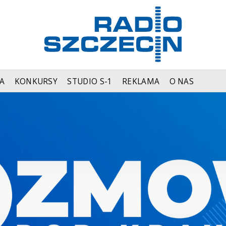
A
KONKURSY
STUDIO S-1
REKLAMA
O NAS