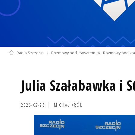
Radio Szczecin
»
Rozmowy pod krawatem
»
Rozmowy pod kra
Julia Szałabawka i 
2026-02-25
MICHAŁ KRÓL