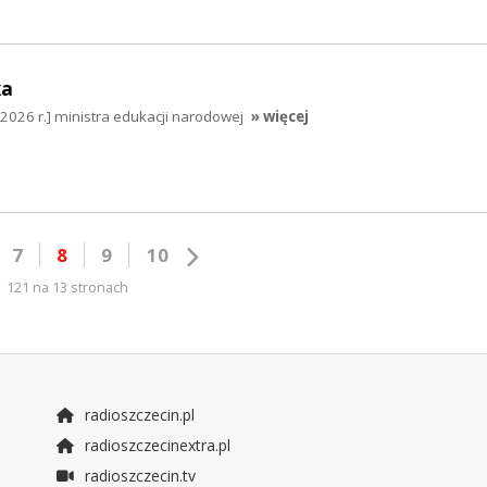
ka
2026 r.] ministra edukacji narodowej
» więcej
7
8
9
10
121 na 13 stronach
radioszczecin.pl
radioszczecinextra.pl
radioszczecin.tv