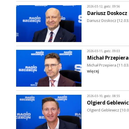
2026-03-12, godz. 09:56
Dariusz Doskocz
Dariusz Doskocz [12.03.
2026-03-11, godz. 09:03
Michał Przepiera
Michał Przepiera [11.03
więcej
2026-03-10, godz. 08:55
Olgierd Geblewic
Olgierd Geblewicz [10.