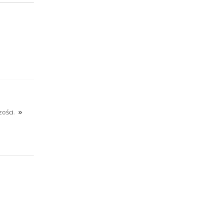
ości.
»