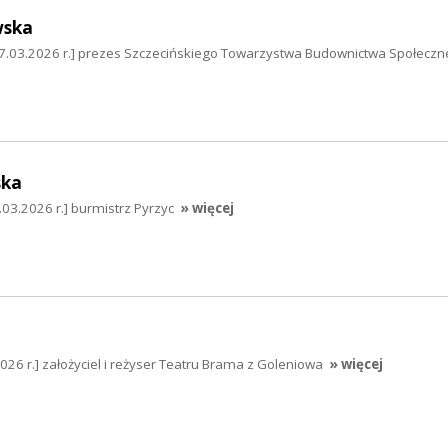
wska
7.03.2026 r.] prezes Szczecińskiego Towarzystwa Budownictwa Społecz
ska
03.2026 r.] burmistrz Pyrzyc
» więcej
026 r.] założyciel i reżyser Teatru Brama z Goleniowa
» więcej