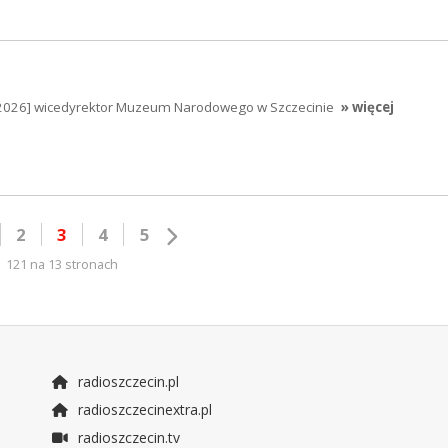
5.2026] wicedyrektor Muzeum Narodowego w Szczecinie
» więcej
2
3
4
5
121 na 13 stronach
radioszczecin.pl
radioszczecinextra.pl
radioszczecin.tv