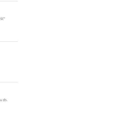
ść"
u ds.