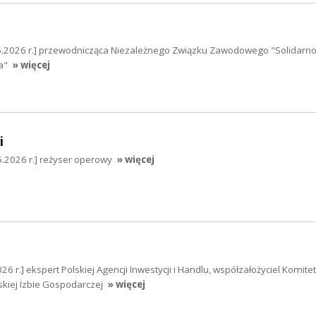
5.2026 r.] przewodnicząca Niezależnego Związku Zawodowego "Solidarno
a"
» więcej
i
05.2026 r.] reżyser operowy
» więcej
6 r.] ekspert Polskiej Agencji Inwestycji i Handlu, współzałożyciel Komitet
skiej Izbie Gospodarczej
» więcej