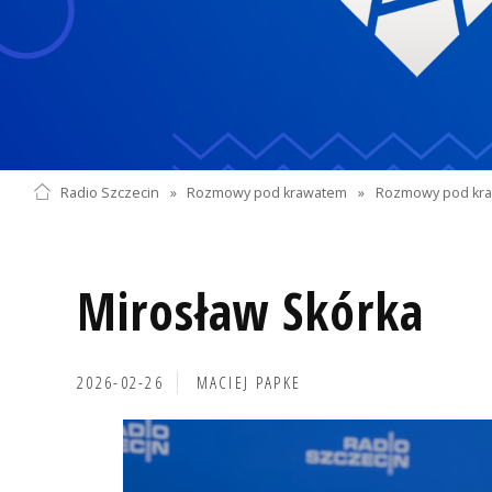
Radio Szczecin
»
Rozmowy pod krawatem
»
Rozmowy pod kra
Mirosław Skórka
2026-02-26
MACIEJ PAPKE