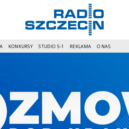
A
KONKURSY
STUDIO S-1
REKLAMA
O NAS