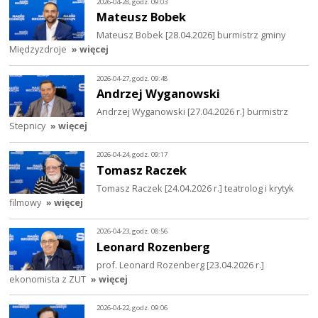
2026-04-28, godz. 09:03
Mateusz Bobek
Mateusz Bobek [28.04.2026] burmistrz gminy
Międzyzdroje
» więcej
2026-04-27, godz. 09:48
Andrzej Wyganowski
Andrzej Wyganowski [27.04.2026 r.] burmistrz
Stepnicy
» więcej
2026-04-24, godz. 09:17
Tomasz Raczek
Tomasz Raczek [24.04.2026 r.] teatrolog i krytyk
filmowy
» więcej
2026-04-23, godz. 08:56
Leonard Rozenberg
prof. Leonard Rozenberg [23.04.2026 r.]
ekonomista z ZUT
» więcej
2026-04-22, godz. 09:06