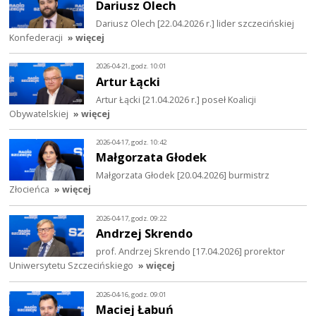
Dariusz Olech
Dariusz Olech [22.04.2026 r.] lider szczecińskiej
Konfederacji
» więcej
2026-04-21, godz. 10:01
Artur Łącki
Artur Łącki [21.04.2026 r.] poseł Koalicji
Obywatelskiej
» więcej
2026-04-17, godz. 10:42
Małgorzata Głodek
Małgorzata Głodek [20.04.2026] burmistrz
Złocieńca
» więcej
2026-04-17, godz. 09:22
Andrzej Skrendo
prof. Andrzej Skrendo [17.04.2026] prorektor
Uniwersytetu Szczecińskiego
» więcej
2026-04-16, godz. 09:01
Maciej Łabuń