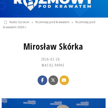
Radio Szczecin
»
Rozmowy pod krawatem
»
Rozmowy pod
krawatem 2026 r.
Mirosław Skórka
2026-02-26
MACIEJ PAPKE