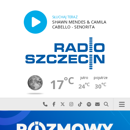
SŁUCHAJ TERAZ
SHAWN MENDES & CAMILA
CABELLO - SENORITA
°C
jutro
pojutrze
17
°C
°C
24
30
Najlepiej po prostu do nas zadzwoń
Odwiedź nas na Facebook-u
Odwiedź nas na X
Odwiedź nas na Instagram-ie
Odwiedź nas na TikTok-u
Szukaj nas na Spotify
Wyślij do nas w
Szukaj