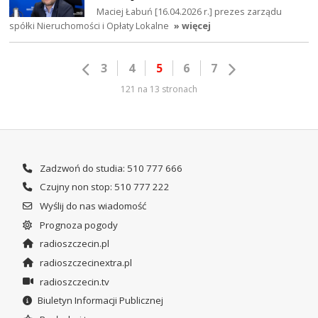
Maciej Łabuń [16.04.2026 r.] prezes zarządu
spółki Nieruchomości i Opłaty Lokalne
» więcej
3
4
5
6
7
121 na 13 stronach
Zadzwoń do studia: 510 777 666
Czujny non stop: 510 777 222
Wyślij do nas wiadomość
Prognoza pogody
radioszczecin.pl
radioszczecinextra.pl
radioszczecin.tv
Biuletyn Informacji Publicznej