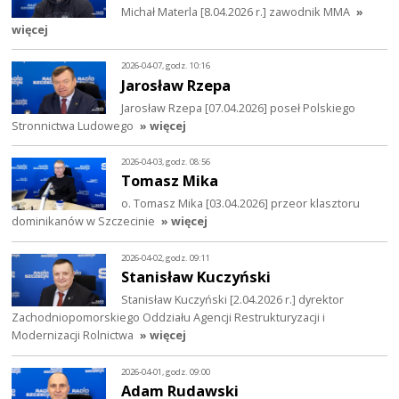
Michał Materla [8.04.2026 r.] zawodnik MMA
»
więcej
2026-04-07, godz. 10:16
Jarosław Rzepa
Jarosław Rzepa [07.04.2026] poseł Polskiego
Stronnictwa Ludowego
» więcej
2026-04-03, godz. 08:56
Tomasz Mika
o. Tomasz Mika [03.04.2026] przeor klasztoru
dominikanów w Szczecinie
» więcej
2026-04-02, godz. 09:11
Stanisław Kuczyński
Stanisław Kuczyński [2.04.2026 r.] dyrektor
Zachodniopomorskiego Oddziału Agencji Restrukturyzacji i
Modernizacji Rolnictwa
» więcej
2026-04-01, godz. 09:00
Adam Rudawski