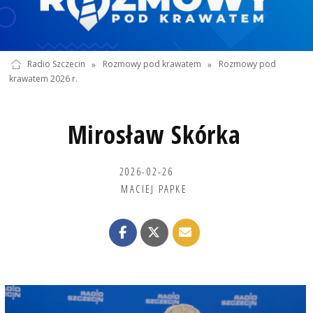
Radio Szczecin
»
Rozmowy pod krawatem
»
Rozmowy pod
krawatem 2026 r.
Mirosław Skórka
2026-02-26
MACIEJ PAPKE