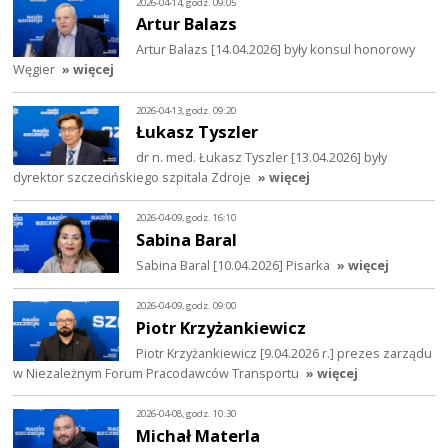
2026-04-14, godz. 09:05
Artur Balazs
Artur Balazs [14.04.2026] były konsul honorowy
Węgier
» więcej
2026-04-13, godz. 09:20
Łukasz Tyszler
dr n. med. Łukasz Tyszler [13.04.2026] były
dyrektor szczecińskiego szpitala Zdroje
» więcej
2026-04-09, godz. 16:10
Sabina Baral
Sabina Baral [10.04.2026] Pisarka
» więcej
2026-04-09, godz. 09:00
Piotr Krzyżankiewicz
Piotr Krzyżankiewicz [9.04.2026 r.] prezes zarządu
w Niezależnym Forum Pracodawców Transportu
» więcej
2026-04-08, godz. 10:30
Michał Materla