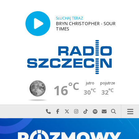
SŁUCHAJ TERAZ
BRYN CHRISTOPHER - SOUR
TIMES
°C
jutro
pojutrze
16
°C
°C
30
32
Najlepiej po prostu do nas zadzwoń
Odwiedź nas na Facebook-u
Odwiedź nas na X
Odwiedź nas na Instagram-ie
Odwiedź nas na TikTok-u
Szukaj nas na Spotify
Wyślij do nas w
Szukaj