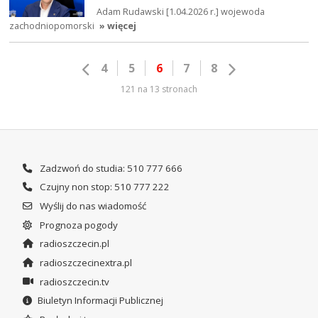
Adam Rudawski [1.04.2026 r.] wojewoda
zachodniopomorski
» więcej
4
5
6
7
8
121 na 13 stronach
Zadzwoń do studia: 510 777 666
Czujny non stop: 510 777 222
Wyślij do nas wiadomość
Prognoza pogody
radioszczecin.pl
radioszczecinextra.pl
radioszczecin.tv
Biuletyn Informacji Publicznej