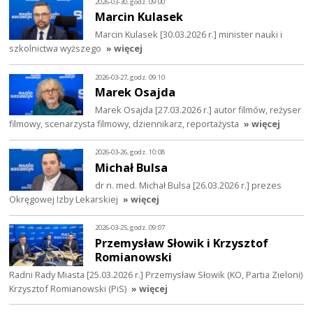
2026-03-30, godz. 09:00
Marcin Kulasek
Marcin Kulasek [30.03.2026 r.] minister nauki i
szkolnictwa wyższego
» więcej
2026-03-27, godz. 09:10
Marek Osajda
Marek Osajda [27.03.2026 r.] autor filmów, reżyser
filmowy, scenarzysta filmowy, dziennikarz, reportażysta
» więcej
2026-03-26, godz. 10:08
Michał Bulsa
dr n. med. Michał Bulsa [26.03.2026 r.] prezes
Okręgowej Izby Lekarskiej
» więcej
2026-03-25, godz. 09:07
Przemysław Słowik i Krzysztof
Romianowski
Radni Rady Miasta [25.03.2026 r.] Przemysław Słowik (KO, Partia Zieloni)
Krzysztof Romianowski (PiS)
» więcej