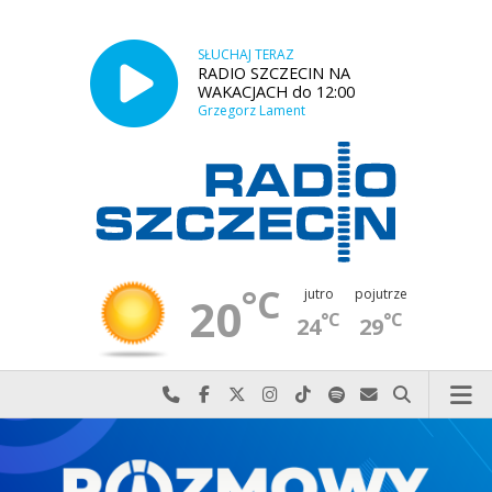
SŁUCHAJ TERAZ
RADIO SZCZECIN NA
WAKACJACH do 12:00
Grzegorz Lament
°C
jutro
pojutrze
20
°C
°C
24
29
Najlepiej po prostu do nas zadzwoń
Odwiedź nas na Facebook-u
Odwiedź nas na X
Odwiedź nas na Instagram-ie
Odwiedź nas na TikTok-u
Szukaj nas na Spotify
Wyślij do nas w
Szukaj