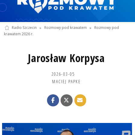
Radio Szczecin
»
Rozmowy pod krawatem
»
Rozmowy pod
krawatem 2026 r.
Jarosław Korpysa
2026-03-05
MACIEJ PAPKE