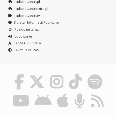
radioszczecin.pl
radioszczecinextra.pl
radioszczecin.tv
Biuletyn Informacji Publicznej
Posłuchaj teraz
Logowanie
DUŻA CZCIONKA
DUŻY KONTRAST