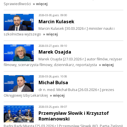
Sprawiedliwości
» więcej
2026-03-30, godz. 09:00
Marcin Kulasek
Marcin Kulasek [30.03.2026 r.] minister nauki i
szkolnictwa wyższego
» więcej
2026-03-27, godz. 09:10
Marek Osajda
Marek Osajda [27.03.2026 r.] autor filmów, reżyser
filmowy, scenarzysta filmowy, dziennikarz, reportażysta
» więcej
2026-03-26, godz. 10:08
Michał Bulsa
dr n. med. Michał Bulsa [26.03.2026 r.] prezes
Okręgowej Izby Lekarskiej
» więcej
2026-03-25, godz. 09:07
Przemysław Słowik i Krzysztof
Romianowski
Radni Rady Miasta [25.03.2026 r.] Przemysław Słowik (KO, Partia Zieloni)