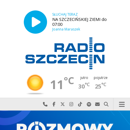
SŁUCHAJ TERAZ
NA SZCZECIŃSKIEJ ZIEMI do
07:00
Joanna Maraszek
°C
jutro
pojutrze
11
°C
°C
30
25
Najlepiej po prostu do nas zadzwoń
Odwiedź nas na Facebook-u
Odwiedź nas na X
Odwiedź nas na Instagram-ie
Odwiedź nas na TikTok-u
Szukaj nas na Spotify
Wyślij do nas w
Szukaj