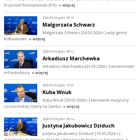
Krzysztof Romianowski (PiS)
» więcej
2026-03-24, godz. 09:16
Małgorzata Schwarz
Małgorzata Schwarz [24.03.2026 r.] wójt gminy
Kołbaskowo
» więcej
2026-03-23, godz. 09:12
Arkadiusz Marchewka
Arkadiusz Marchewka [23.03.2026 r.] wiceminister
infrastruktury
» więcej
2026-03-20, godz. 10:22
Kuba Wnuk
Kuba Wnuk [20.03.2026 r.] kierownik muzyczny
szczecińskiej Opery na Zamku
» więcej
2026-03-19, godz. 09:14
Justyna Jakubowicz Dziduch
Justyna Jakubowicz Dziduch [19.03.2026 r.]
dyrektorka Krajowego Ośrodka Wsparcia Rolnictwa w Szczecinie
»