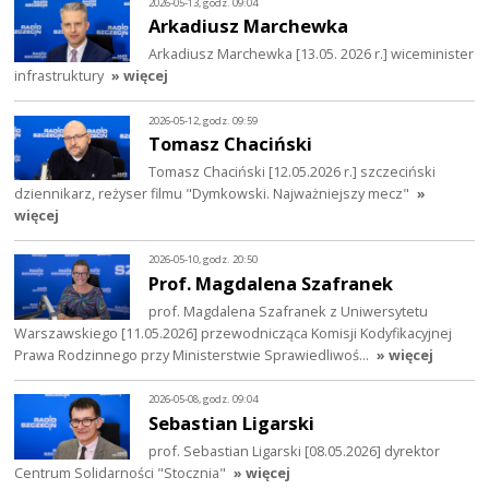
2026-05-13, godz. 09:04
Arkadiusz Marchewka
Arkadiusz Marchewka [13.05. 2026 r.] wiceminister
infrastruktury
» więcej
2026-05-12, godz. 09:59
Tomasz Chaciński
Tomasz Chaciński [12.05.2026 r.] szczeciński
dziennikarz, reżyser filmu "Dymkowski. Najważniejszy mecz"
»
więcej
2026-05-10, godz. 20:50
Prof. Magdalena Szafranek
prof. Magdalena Szafranek z Uniwersytetu
Warszawskiego [11.05.2026] przewodnicząca Komisji Kodyfikacyjnej
Prawa Rodzinnego przy Ministerstwie Sprawiedliwoś…
» więcej
2026-05-08, godz. 09:04
Sebastian Ligarski
prof. Sebastian Ligarski [08.05.2026] dyrektor
Centrum Solidarności "Stocznia"
» więcej