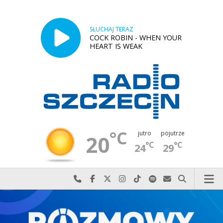
SŁUCHAJ TERAZ
COCK ROBIN - WHEN YOUR
HEART IS WEAK
°C
jutro
pojutrze
20
°C
°C
24
29
Najlepiej po prostu do nas zadzwoń
Odwiedź nas na Facebook-u
Odwiedź nas na X
Odwiedź nas na Instagram-ie
Odwiedź nas na TikTok-u
Szukaj nas na Spotify
Wyślij do nas w
Szukaj