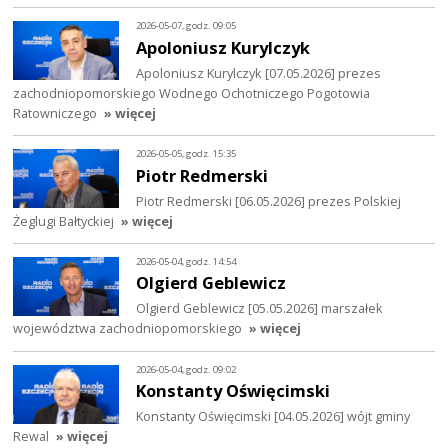
2026-05-07, godz. 09:05
Apoloniusz Kurylczyk
Apoloniusz Kurylczyk [07.05.2026] prezes
zachodniopomorskiego Wodnego Ochotniczego Pogotowia
Ratowniczego
» więcej
2026-05-05, godz. 15:35
Piotr Redmerski
Piotr Redmerski [06.05.2026] prezes Polskiej
Żeglugi Bałtyckiej
» więcej
2026-05-04, godz. 14:54
Olgierd Geblewicz
Olgierd Geblewicz [05.05.2026] marszałek
województwa zachodniopomorskiego
» więcej
2026-05-04, godz. 09:02
Konstanty Oświęcimski
Konstanty Oświęcimski [04.05.2026] wójt gminy
Rewal
» więcej