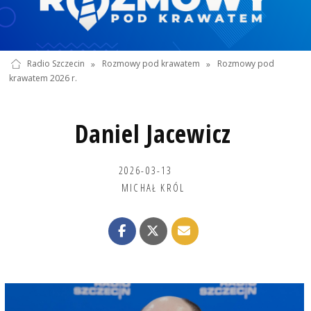
Radio Szczecin
»
Rozmowy pod krawatem
»
Rozmowy pod
krawatem 2026 r.
Daniel Jacewicz
2026-03-13
MICHAŁ KRÓL