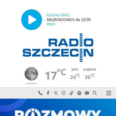
SŁUCHAJ TERAZ
MIQROKOSMOS do 23:59
Miqro
°C
jutro
pojutrze
17
°C
°C
24
30
Najlepiej po prostu do nas zadzwoń
Odwiedź nas na Facebook-u
Odwiedź nas na X
Odwiedź nas na Instagram-ie
Odwiedź nas na TikTok-u
Szukaj nas na Spotify
Wyślij do nas w
Szukaj