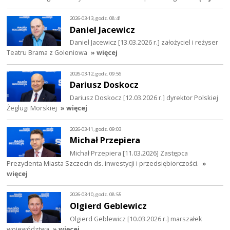
2026-03-13, godz. 08:41
Daniel Jacewicz
Daniel Jacewicz [13.03.2026 r.] założyciel i reżyser
Teatru Brama z Goleniowa
» więcej
2026-03-12, godz. 09:56
Dariusz Doskocz
Dariusz Doskocz [12.03.2026 r.] dyrektor Polskiej
Żeglugi Morskiej
» więcej
2026-03-11, godz. 09:03
Michał Przepiera
Michał Przepiera [11.03.2026] Zastępca
Prezydenta Miasta Szczecin ds. inwestycji i przedsiębiorczości.
»
więcej
2026-03-10, godz. 08:55
Olgierd Geblewicz
Olgierd Geblewicz [10.03.2026 r.] marszałek
województwa
» więcej