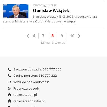
2026-03-03, godz. 08:55
Stanisław Wziątek
Stanisław Wziątek [3.03.2026 r.] podsekretarz
stanu w Ministerstwie Obrony Narodowej
» więcej
6
7
8
9
10
121 na 13 stronach
Zadzwoń do studia: 510 777 666
Czujny non stop: 510 777 222
Wyślij do nas wiadomość
Prognoza pogody
radioszczecin.pl
radioszczecinextra.pl