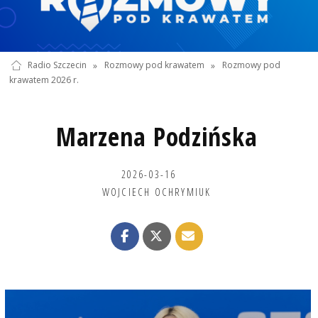
Radio Szczecin
»
Rozmowy pod krawatem
»
Rozmowy pod
krawatem 2026 r.
Marzena Podzińska
2026-03-16
WOJCIECH OCHRYMIUK