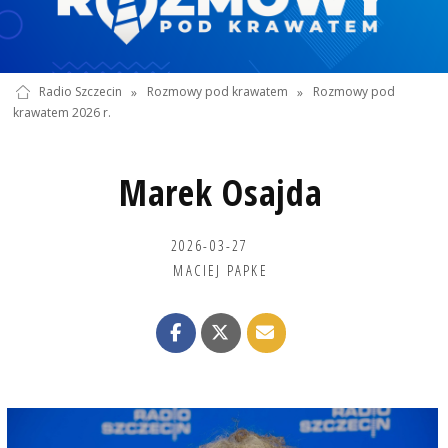
Radio Szczecin
»
Rozmowy pod krawatem
»
Rozmowy pod
krawatem 2026 r.
Marek Osajda
2026-03-27
MACIEJ PAPKE