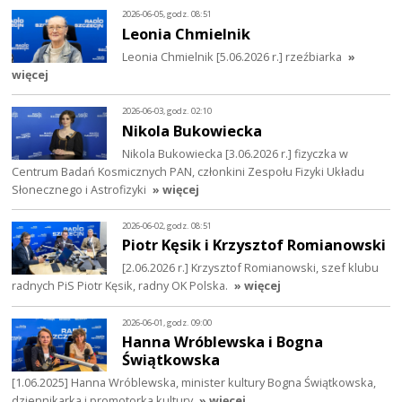
2026-06-05, godz. 08:51
Leonia Chmielnik
Leonia Chmielnik [5.06.2026 r.] rzeźbiarka
»
więcej
2026-06-03, godz. 02:10
Nikola Bukowiecka
Nikola Bukowiecka [3.06.2026 r.] fizyczka w
Centrum Badań Kosmicznych PAN, członkini Zespołu Fizyki Układu
Słonecznego i Astrofizyki
» więcej
2026-06-02, godz. 08:51
Piotr Kęsik i Krzysztof Romianowski
[2.06.2026 r.] Krzysztof Romianowski, szef klubu
radnych PiS Piotr Kęsik, radny OK Polska.
» więcej
2026-06-01, godz. 09:00
Hanna Wróblewska i Bogna
Świątkowska
[1.06.2025] Hanna Wróblewska, minister kultury Bogna Świątkowska,
dziennikarka i promotorka kultury
» więcej