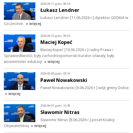
2026-06-11, godz. 08:54
Łukasz Lendner
Łukasz Lendner [11.06.2026 r.] dyrektor GDDKiA w
Szczecinie.
» więcej
2026-06-10, godz. 09:03
Maciej Kopeć
Maciej Kopeć [10.06.2026 r.] radny Prawa i
Sprawiedliwości, były zachodniopomorski kurator oświaty, były
wiceminister edukacji
» więcej
2026-06-09, godz. 09:18
Paweł Nowakowski
Paweł Nowakowski [9.06.2026 r.] wójt gminy Dolice
» więcej
2026-06-07, godz. 16:38
Sławomir Nitras
Sławomir Nitras [8.06.2026 r.] poseł Koalicji
Obywatelskiej
» więcej