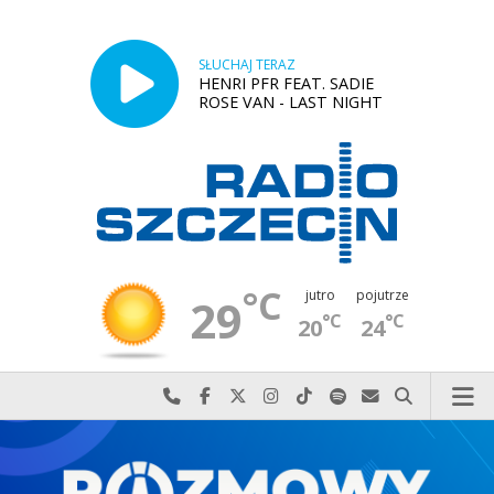
SŁUCHAJ TERAZ
HENRI PFR FEAT. SADIE
ROSE VAN - LAST NIGHT
°C
jutro
pojutrze
29
°C
°C
20
24
Najlepiej po prostu do nas zadzwoń
Odwiedź nas na Facebook-u
Odwiedź nas na X
Odwiedź nas na Instagram-ie
Odwiedź nas na TikTok-u
Szukaj nas na Spotify
Wyślij do nas w
Szukaj