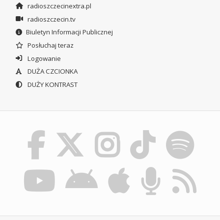
radioszczecinextra.pl
radioszczecin.tv
Biuletyn Informacji Publicznej
Posłuchaj teraz
Logowanie
DUŻA CZCIONKA
DUŻY KONTRAST