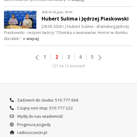
2026-05-29, godz. 09:00
Hubert Sulima i Jędrzej Piaskowski
[28.05.2026 r.] Hubert Sulima - dramaturg Jędrzej
Piaskowski - reżyser twórcy "Choinka u Iwanowów. Horror w domku
dla lalek"
» więcej
1
2
3
4
5
121 na 13 stronach
Zadzwoń do studia: 510 777 666
Czujny non stop: 510 777 222
Wyślij do nas wiadomość
Prognoza pogody
radioszczecin.pl