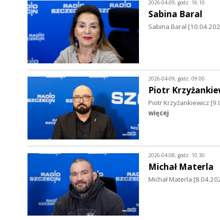
2026-04-09, godz. 16:10
Sabina Baral
Sabina Baral [10.04.202
2026-04-09, godz. 09:00
Piotr Krzyżankie
Piotr Krzyżankiewicz [
więcej
2026-04-08, godz. 10:30
Michał Materla
Michał Materla [8.04.2