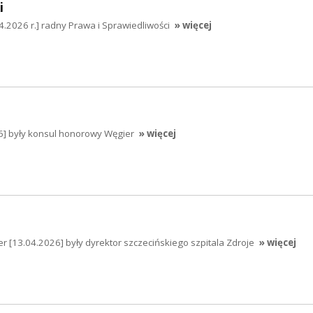
i
4.2026 r.] radny Prawa i Sprawiedliwości
» więcej
26] były konsul honorowy Węgier
» więcej
er [13.04.2026] były dyrektor szczecińskiego szpitala Zdroje
» więcej