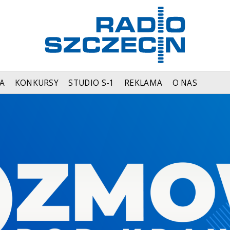
A
KONKURSY
STUDIO S-1
REKLAMA
O NAS