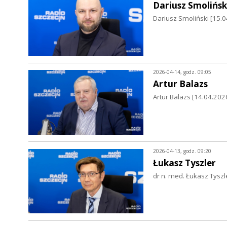
Dariusz Smolińsk
Dariusz Smoliński [15.0
2026-04-14, godz. 09:05
Artur Balazs
Artur Balazs [14.04.20
2026-04-13, godz. 09:20
Łukasz Tyszler
dr n. med. Łukasz Tyszl