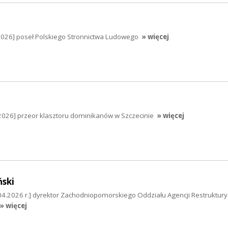
2026] poseł Polskiego Stronnictwa Ludowego
» więcej
2026] przeor klasztoru dominikanów w Szczecinie
» więcej
ński
04.2026 r.] dyrektor Zachodniopomorskiego Oddziału Agencji Restrukturyz
» więcej