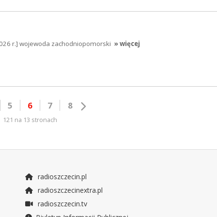
026 r.] wojewoda zachodniopomorski
» więcej
5
6
7
8
121 na 13 stronach
radioszczecin.pl
radioszczecinextra.pl
radioszczecin.tv