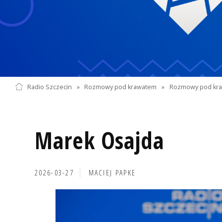
Radio Szczecin
»
Rozmowy pod krawatem
»
Rozmowy pod kra
Marek Osajda
2026-03-27
MACIEJ PAPKE