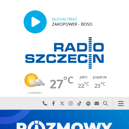
SŁUCHAJ TERAZ
ZAKOPOWER - BOSO
°C
jutro
pojutrze
27
°C
°C
22
23
Najlepiej po prostu do nas zadzwoń
Odwiedź nas na Facebook-u
Odwiedź nas na X
Odwiedź nas na Instagram-ie
Odwiedź nas na TikTok-u
Szukaj nas na Spotify
Wyślij do nas w
Szukaj