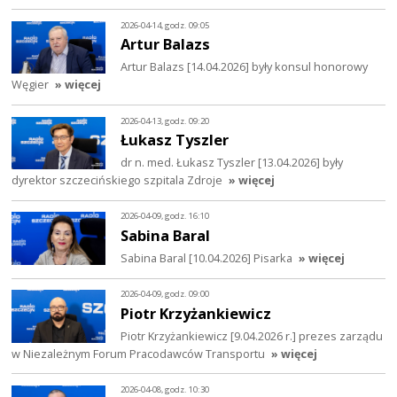
2026-04-14, godz. 09:05
Artur Balazs
Artur Balazs [14.04.2026] były konsul honorowy
Węgier
» więcej
2026-04-13, godz. 09:20
Łukasz Tyszler
dr n. med. Łukasz Tyszler [13.04.2026] były
dyrektor szczecińskiego szpitala Zdroje
» więcej
2026-04-09, godz. 16:10
Sabina Baral
Sabina Baral [10.04.2026] Pisarka
» więcej
2026-04-09, godz. 09:00
Piotr Krzyżankiewicz
Piotr Krzyżankiewicz [9.04.2026 r.] prezes zarządu
w Niezależnym Forum Pracodawców Transportu
» więcej
2026-04-08, godz. 10:30