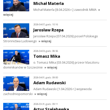
Michał Materla
Michał Materla [8.04.2026 r.] zawodnik MMA
»
więcej
2026-04-07, godz. 10:16
Jarosław Rzepa
Jarosław Rzepa [07.04.2026] poseł Polskiego
Stronnictwa Ludowego
» więcej
2026-04-03, godz. 08:56
Tomasz Mika
o. Tomasz Mika [03.04.2026] przeor klasztoru
dominikanów w Szczecinie
» więcej
2026-04-01, godz. 09:00
Adam Rudawski
Adam Rudawski [1.04.2026 r.] wojewoda
zachodniopomorski
» więcej
2026-03-31, godz. 09:11
Artur Szałabawka