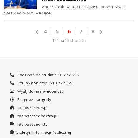
Artur Szałabawka [31.03.2026 r.] poseł Prawa i
Sprawiedliwości
» więcej
4
5
6
7
8
121 na 13 stronach
Zadzwoń do studia: 510 777 666
Czujny non stop: 510 777 222
Wyślij do nas wiadomość
Prognoza pogody
radioszczecin.pl
radioszczecinextra.pl
radioszczecin.tv
Biuletyn Informacji Publicznej