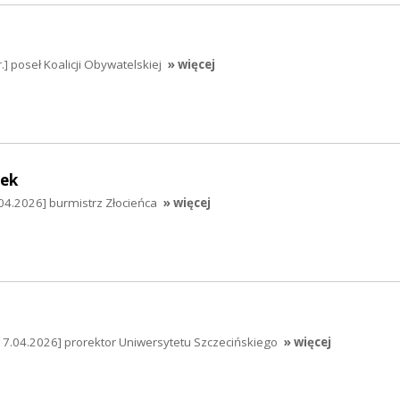
.] poseł Koalicji Obywatelskiej
» więcej
dek
04.2026] burmistrz Złocieńca
» więcej
17.04.2026] prorektor Uniwersytetu Szczecińskiego
» więcej