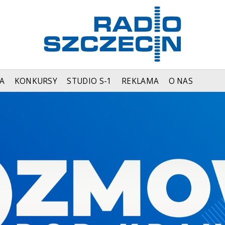
A
KONKURSY
STUDIO S-1
REKLAMA
O NAS