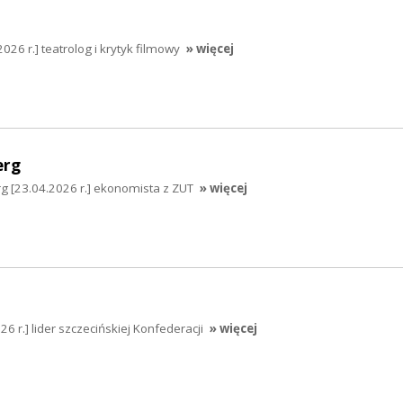
26 r.] teatrolog i krytyk filmowy
» więcej
erg
g [23.04.2026 r.] ekonomista z ZUT
» więcej
6 r.] lider szczecińskiej Konfederacji
» więcej