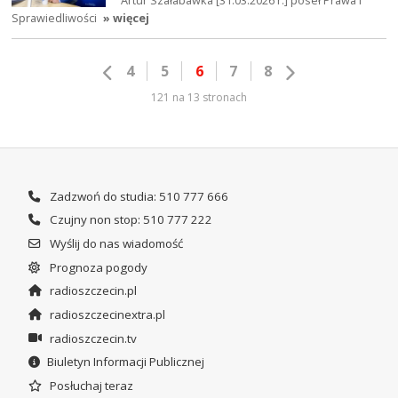
Artur Szałabawka [31.03.2026 r.] poseł Prawa i
Sprawiedliwości
» więcej
4
5
6
7
8
121 na 13 stronach
Zadzwoń do studia: 510 777 666
Czujny non stop: 510 777 222
Wyślij do nas wiadomość
Prognoza pogody
radioszczecin.pl
radioszczecinextra.pl
radioszczecin.tv
Biuletyn Informacji Publicznej
Posłuchaj teraz