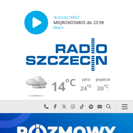
SŁUCHAJ TERAZ
MIQROKOSMOS do 23:59
Miqro
°C
jutro
pojutrze
14
°C
°C
24
30
Najlepiej po prostu do nas zadzwoń
Odwiedź nas na Facebook-u
Odwiedź nas na X
Odwiedź nas na Instagram-ie
Odwiedź nas na TikTok-u
Szukaj nas na Spotify
Wyślij do nas w
Szukaj