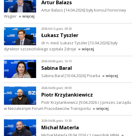
Artur Balazs
Artur Balazs [14.04.2026] były konsul honorowy
Węgier
» więcej
2026-04-13, godz. 09:20
Łukasz Tyszler
dr n. med. Łukasz Tyszler [13.04.2026] były
dyrektor szczecińskiego szpitala Zdroje
» więcej
2026-04-09, godz. 16:10
Sabina Baral
Sabina Baral [10.04.2026] Pisarka
» więcej
2026-04-09, godz. 09:00
Piotr Krzyżankiewicz
Piotr Krzyżankiewicz [9.04.2026 r.] prezes zarządu
w Niezależnym Forum Pracodawców Transportu
» więcej
2026-04-08, godz. 10:30
Michał Materla
Michał Materla [8.04.2026 r.] zawodnik MMA
»