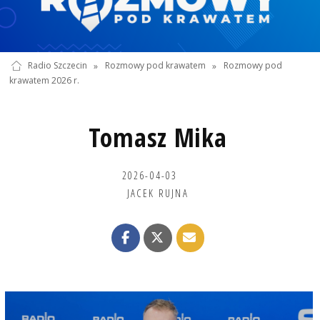
Radio Szczecin
»
Rozmowy pod krawatem
»
Rozmowy pod
krawatem 2026 r.
Tomasz Mika
2026-04-03
JACEK RUJNA