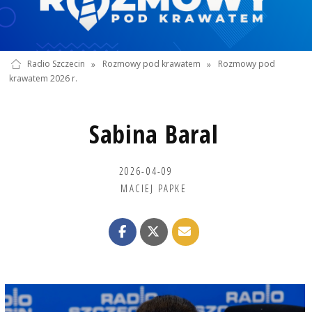
Radio Szczecin
»
Rozmowy pod krawatem
»
Rozmowy pod
krawatem 2026 r.
Sabina Baral
2026-04-09
MACIEJ PAPKE