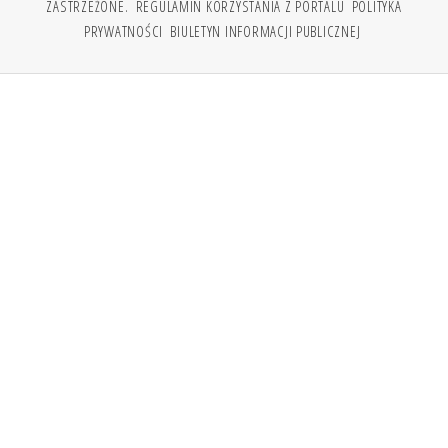
ZASTRZEŻONE.
REGULAMIN KORZYSTANIA Z PORTALU
POLITYKA
PRYWATNOŚCI
BIULETYN INFORMACJI PUBLICZNEJ