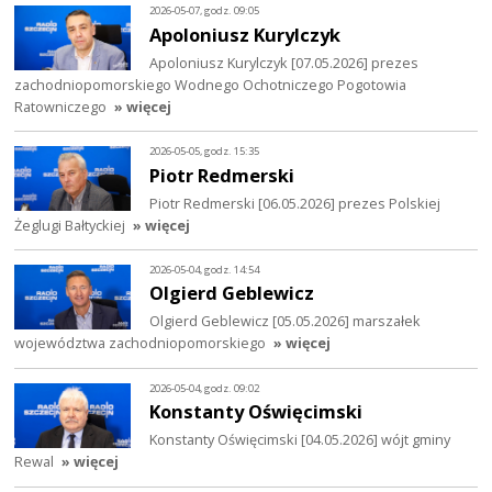
2026-05-07, godz. 09:05
Apoloniusz Kurylczyk
Apoloniusz Kurylczyk [07.05.2026] prezes
zachodniopomorskiego Wodnego Ochotniczego Pogotowia
Ratowniczego
» więcej
2026-05-05, godz. 15:35
Piotr Redmerski
Piotr Redmerski [06.05.2026] prezes Polskiej
Żeglugi Bałtyckiej
» więcej
2026-05-04, godz. 14:54
Olgierd Geblewicz
Olgierd Geblewicz [05.05.2026] marszałek
województwa zachodniopomorskiego
» więcej
2026-05-04, godz. 09:02
Konstanty Oświęcimski
Konstanty Oświęcimski [04.05.2026] wójt gminy
Rewal
» więcej