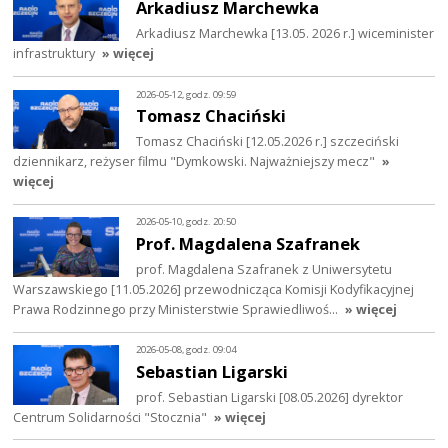
Arkadiusz Marchewka
Arkadiusz Marchewka [13.05. 2026 r.] wiceminister
infrastruktury
» więcej
2026-05-12, godz. 09:59
Tomasz Chaciński
Tomasz Chaciński [12.05.2026 r.] szczeciński
dziennikarz, reżyser filmu "Dymkowski. Najważniejszy mecz"
»
więcej
2026-05-10, godz. 20:50
Prof. Magdalena Szafranek
prof. Magdalena Szafranek z Uniwersytetu
Warszawskiego [11.05.2026] przewodnicząca Komisji Kodyfikacyjnej
Prawa Rodzinnego przy Ministerstwie Sprawiedliwoś…
» więcej
2026-05-08, godz. 09:04
Sebastian Ligarski
prof. Sebastian Ligarski [08.05.2026] dyrektor
Centrum Solidarności "Stocznia"
» więcej