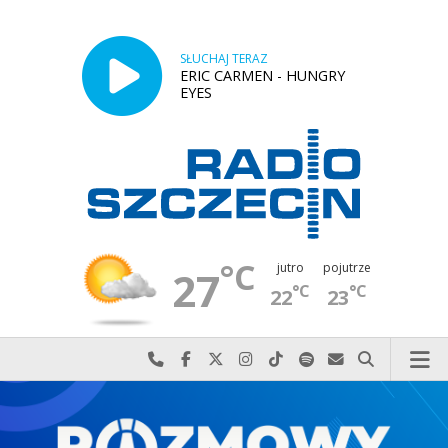
SŁUCHAJ TERAZ
ERIC CARMEN - HUNGRY
EYES
°C
jutro
pojutrze
27
°C
°C
22
23
Najlepiej po prostu do nas zadzwoń
Odwiedź nas na Facebook-u
Odwiedź nas na X
Odwiedź nas na Instagram-ie
Odwiedź nas na TikTok-u
Szukaj nas na Spotify
Wyślij do nas w
Szukaj