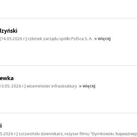
dzyński
14.05.2026 r.] członek zarządu spółki PolSca S. A.
» więcej
hewka
.05. 2026 r.] wiceminister infrastruktury
» więcej
i
.2026 r.] szczeciński dziennikarz, reżyser filmu "Dymkowski. Najważnie