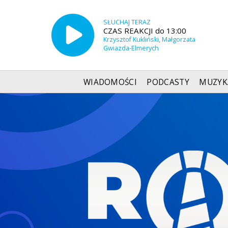
SŁUCHAJ TERAZ
CZAS REAKCJI do 13:00
Krzysztof Kukliński, Małgorzata
Gwiazda-Elmerych
WIADOMOŚCI
PODCASTY
MUZYK