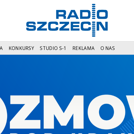
A
KONKURSY
STUDIO S-1
REKLAMA
O NAS