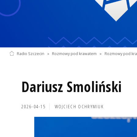
Radio Szczecin
»
Rozmowy pod krawatem
»
Rozmowy pod kra
Dariusz Smoliński
2026-04-15
WOJCIECH OCHRYMIUK