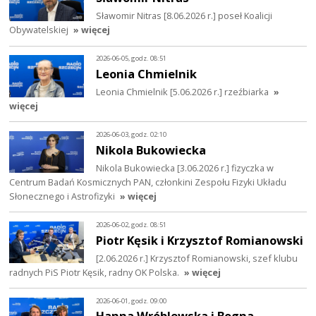
Sławomir Nitras [8.06.2026 r.] poseł Koalicji
Obywatelskiej
» więcej
2026-06-05, godz. 08:51
Leonia Chmielnik
Leonia Chmielnik [5.06.2026 r.] rzeźbiarka
»
więcej
2026-06-03, godz. 02:10
Nikola Bukowiecka
Nikola Bukowiecka [3.06.2026 r.] fizyczka w
Centrum Badań Kosmicznych PAN, członkini Zespołu Fizyki Układu
Słonecznego i Astrofizyki
» więcej
2026-06-02, godz. 08:51
Piotr Kęsik i Krzysztof Romianowski
[2.06.2026 r.] Krzysztof Romianowski, szef klubu
radnych PiS Piotr Kęsik, radny OK Polska.
» więcej
2026-06-01, godz. 09:00
Hanna Wróblewska i Bogna