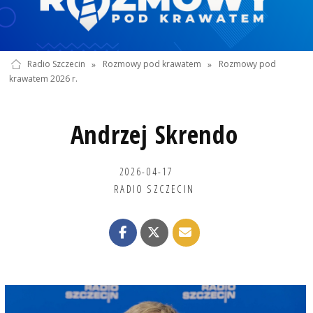
Radio Szczecin
»
Rozmowy pod krawatem
»
Rozmowy pod
krawatem 2026 r.
Andrzej Skrendo
2026-04-17
RADIO SZCZECIN