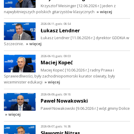
Krzysztof Meisinger [12.06.2026 r.] jeden z
najwybitniejszych polskich gitarzystów klasycznych
» więcej
2026-06-11, godz. 08:54
Łukasz Lendner
Łukasz Lendner [11.06.2026 r.] dyrektor GDDKiA w
Szczecinie.
» więcej
2026-06-10, godz. 09:03
Maciej Kopeć
Maciej Kopeć [10.06.2026 r.] radny Prawa i
Sprawiedliwości, były zachodniopomorski kurator oświaty, były
wiceminister edukacji
» więcej
2026-06-09, godz. 09:18
Paweł Nowakowski
Paweł Nowakowski [9.06.2026 r.] wójt gminy Dolice
» więcej
2026-06-07, godz. 16:38
Sławomir Nitras