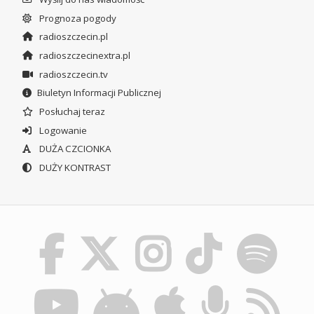
Prognoza pogody
radioszczecin.pl
radioszczecinextra.pl
radioszczecin.tv
Biuletyn Informacji Publicznej
Posłuchaj teraz
Logowanie
DUŻA CZCIONKA
DUŻY KONTRAST