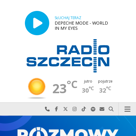
SŁUCHAJ TERAZ
DEPECHE MODE - WORLD
IN MY EYES
°C
jutro
pojutrze
23
°C
°C
30
32
Najlepiej po prostu do nas zadzwoń
Odwiedź nas na Facebook-u
Odwiedź nas na X
Odwiedź nas na Instagram-ie
Odwiedź nas na TikTok-u
Szukaj nas na Spotify
Wyślij do nas w
Szukaj