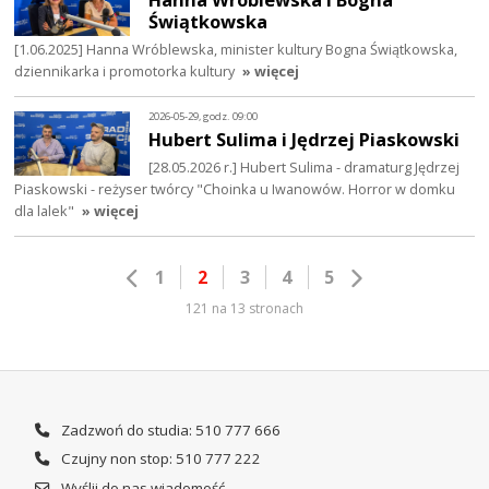
Świątkowska
[1.06.2025] Hanna Wróblewska, minister kultury Bogna Świątkowska,
dziennikarka i promotorka kultury
» więcej
2026-05-29, godz. 09:00
Hubert Sulima i Jędrzej Piaskowski
[28.05.2026 r.] Hubert Sulima - dramaturg Jędrzej
Piaskowski - reżyser twórcy "Choinka u Iwanowów. Horror w domku
dla lalek"
» więcej
1
2
3
4
5
121 na 13 stronach
Zadzwoń do studia: 510 777 666
Czujny non stop: 510 777 222
Wyślij do nas wiadomość