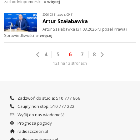
zachodniopomorski
» więcej
2026-03-31, godz. 09:11
Artur Szałabawka
Artur Szałabawka [31.03.2026 r.] poseł Prawa i
Sprawiedliwości
» więcej
4
5
6
7
8
121 na 13 stronach
Zadzwoń do studia: 510 777 666
Czujny non stop: 510 777 222
Wyślij do nas wiadomość
Prognoza pogody
radioszczecin.pl
radioszczecinextra.pl