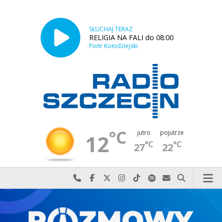
SŁUCHAJ TERAZ
RELIGIA NA FALI do 08:00
Piotr Kołodziejski
°C
jutro
pojutrze
12
°C
°C
27
22
Najlepiej po prostu do nas zadzwoń
Odwiedź nas na Facebook-u
Odwiedź nas na X
Odwiedź nas na Instagram-ie
Odwiedź nas na TikTok-u
Szukaj nas na Spotify
Wyślij do nas w
Szukaj