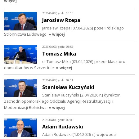
więcej
2026-04-07, godz. 10:16
Jarosław Rzepa
Jarosław Rzepa [07.04.2026] poseł Polskiego
Stronnictwa Ludowego
» więcej
2026-04-03, godz. 08:56
Tomasz Mika
o. Tomasz Mika [03.04.2026] przeor klasztoru
dominikanów w Szczecinie
» więcej
2026-04-02, godz. 09:11
Stanisław Kuczyński
Stanisław Kuczyński [2.04.2026 r.] dyrektor
Zachodniopomorskiego Oddziału Agencji Restrukturyzacji i
Modernizacji Rolnictwa
» więcej
2026-04-01, godz. 09:00
Adam Rudawski
Adam Rudawski [1.04.2026 r.] wojewoda