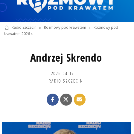
Radio Szczecin
»
Rozmowy pod krawatem
»
Rozmowy pod
krawatem 2026 r.
Andrzej Skrendo
2026-04-17
RADIO SZCZECIN