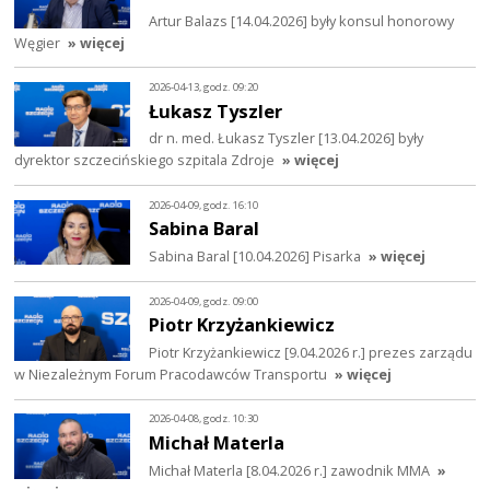
Artur Balazs [14.04.2026] były konsul honorowy
Węgier
» więcej
2026-04-13, godz. 09:20
Łukasz Tyszler
dr n. med. Łukasz Tyszler [13.04.2026] były
dyrektor szczecińskiego szpitala Zdroje
» więcej
2026-04-09, godz. 16:10
Sabina Baral
Sabina Baral [10.04.2026] Pisarka
» więcej
2026-04-09, godz. 09:00
Piotr Krzyżankiewicz
Piotr Krzyżankiewicz [9.04.2026 r.] prezes zarządu
w Niezależnym Forum Pracodawców Transportu
» więcej
2026-04-08, godz. 10:30
Michał Materla
Michał Materla [8.04.2026 r.] zawodnik MMA
»