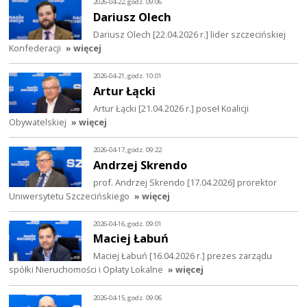
2026-04-22, godz. 09:06
Dariusz Olech
Dariusz Olech [22.04.2026 r.] lider szczecińskiej
Konfederacji
» więcej
2026-04-21, godz. 10:01
Artur Łącki
Artur Łącki [21.04.2026 r.] poseł Koalicji
Obywatelskiej
» więcej
2026-04-17, godz. 09:22
Andrzej Skrendo
prof. Andrzej Skrendo [17.04.2026] prorektor
Uniwersytetu Szczecińskiego
» więcej
2026-04-16, godz. 09:01
Maciej Łabuń
Maciej Łabuń [16.04.2026 r.] prezes zarządu
spółki Nieruchomości i Opłaty Lokalne
» więcej
2026-04-15, godz. 09:06