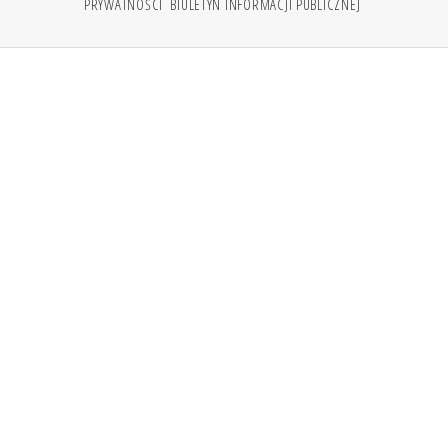
PRYWATNOŚCI
BIULETYN INFORMACJI PUBLICZNEJ