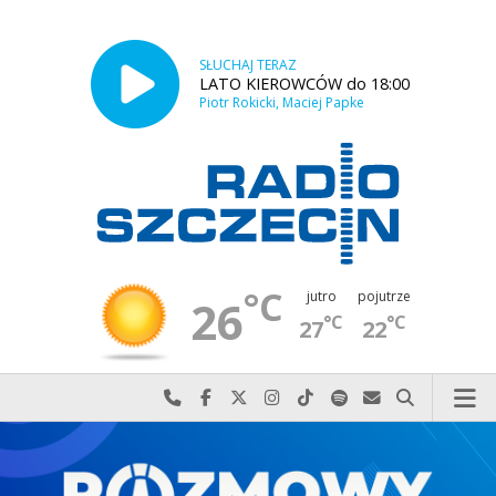
SŁUCHAJ TERAZ
LATO KIEROWCÓW do 18:00
Piotr Rokicki, Maciej Papke
°C
jutro
pojutrze
26
°C
°C
27
22
Najlepiej po prostu do nas zadzwoń
Odwiedź nas na Facebook-u
Odwiedź nas na X
Odwiedź nas na Instagram-ie
Odwiedź nas na TikTok-u
Szukaj nas na Spotify
Wyślij do nas w
Szukaj