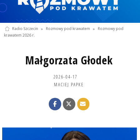
Radio Szczecin
»
Rozmowy pod krawatem
»
Rozmowy pod
krawatem 2026 r.
Małgorzata Głodek
2026-04-17
MACIEJ PAPKE