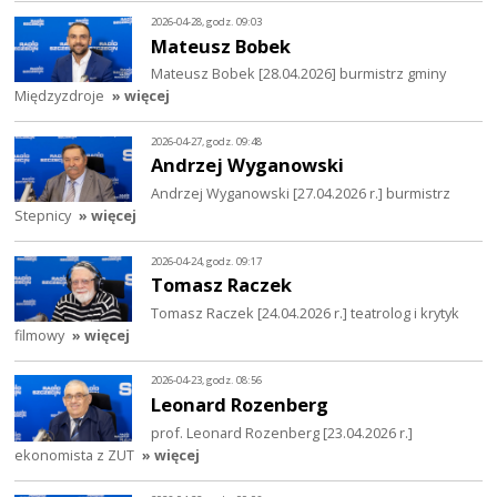
2026-04-28, godz. 09:03
Mateusz Bobek
Mateusz Bobek [28.04.2026] burmistrz gminy
Międzyzdroje
» więcej
2026-04-27, godz. 09:48
Andrzej Wyganowski
Andrzej Wyganowski [27.04.2026 r.] burmistrz
Stepnicy
» więcej
2026-04-24, godz. 09:17
Tomasz Raczek
Tomasz Raczek [24.04.2026 r.] teatrolog i krytyk
filmowy
» więcej
2026-04-23, godz. 08:56
Leonard Rozenberg
prof. Leonard Rozenberg [23.04.2026 r.]
ekonomista z ZUT
» więcej