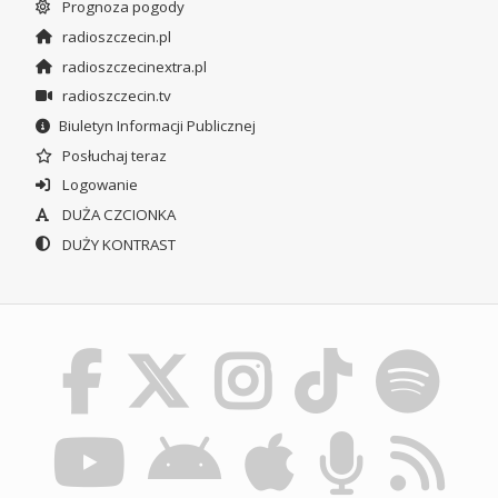
Prognoza pogody
radioszczecin.pl
radioszczecinextra.pl
radioszczecin.tv
Biuletyn Informacji Publicznej
Posłuchaj teraz
Logowanie
DUŻA CZCIONKA
DUŻY KONTRAST