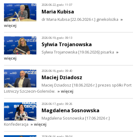
2026-06-22, godz. 11:07
Maria Kubisa
dr Maria Kubisa [22.06.2026 r.] ginekolożka
»
więcej
2026-06-19, godz. 09:13
Sylwia Trojanowska
Sylwia Trojanowska [19.06.2026] pisarka
»
więcej
2026-06-18, godz. 09:40
Maciej Dziadosz
Maciej Dziadosz [18.06.2026 r.] prezes spółki Port
Lotniczy Szczecin-Goleniów.
» więcej
2026-06-17, godz. 09:26
Magdalena Sosnowska
Magdalena Sosnowska [17.06.2026 r.]
Konfederacja
» więcej
2026-06-16, godz. 09:04