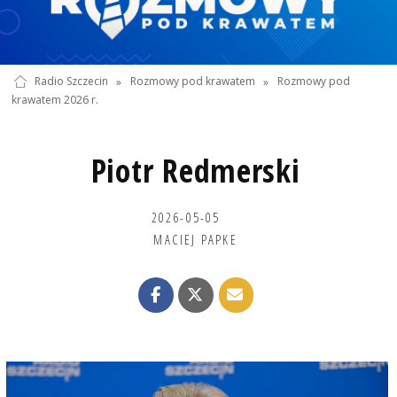
Radio Szczecin
»
Rozmowy pod krawatem
»
Rozmowy pod
krawatem 2026 r.
Piotr Redmerski
2026-05-05
MACIEJ PAPKE