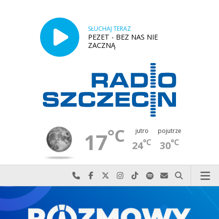
SŁUCHAJ TERAZ
PEZET - BEZ NAS NIE
ZACZNĄ
°C
jutro
pojutrze
17
°C
°C
24
30
Najlepiej po prostu do nas zadzwoń
Odwiedź nas na Facebook-u
Odwiedź nas na X
Odwiedź nas na Instagram-ie
Odwiedź nas na TikTok-u
Szukaj nas na Spotify
Wyślij do nas w
Szukaj