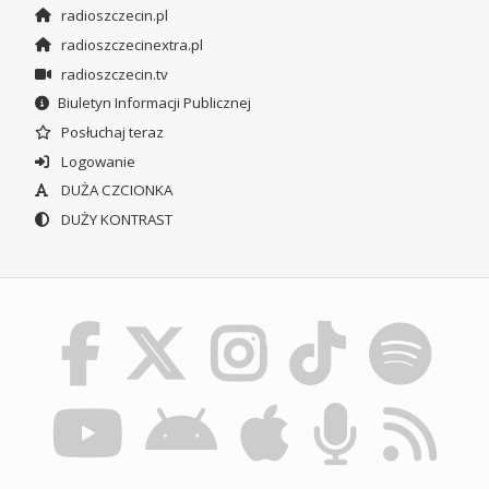
radioszczecin.pl
radioszczecinextra.pl
radioszczecin.tv
Biuletyn Informacji Publicznej
Posłuchaj teraz
Logowanie
DUŻA CZCIONKA
DUŻY KONTRAST