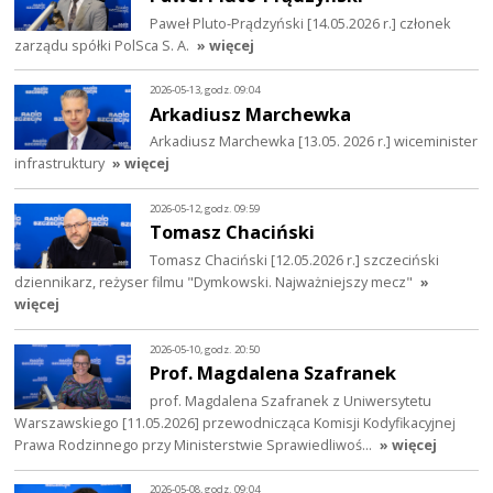
Paweł Pluto-Prądzyński [14.05.2026 r.] członek
zarządu spółki PolSca S. A.
» więcej
2026-05-13, godz. 09:04
Arkadiusz Marchewka
Arkadiusz Marchewka [13.05. 2026 r.] wiceminister
infrastruktury
» więcej
2026-05-12, godz. 09:59
Tomasz Chaciński
Tomasz Chaciński [12.05.2026 r.] szczeciński
dziennikarz, reżyser filmu "Dymkowski. Najważniejszy mecz"
»
więcej
2026-05-10, godz. 20:50
Prof. Magdalena Szafranek
prof. Magdalena Szafranek z Uniwersytetu
Warszawskiego [11.05.2026] przewodnicząca Komisji Kodyfikacyjnej
Prawa Rodzinnego przy Ministerstwie Sprawiedliwoś…
» więcej
2026-05-08, godz. 09:04