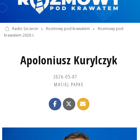
Radio Szczecin
»
Rozmowy pod krawatem
»
Rozmowy pod
krawatem 2026 r.
Apoloniusz Kurylczyk
2026-05-07
MACIEJ PAPKE