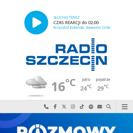
SŁUCHAJ TERAZ
CZAS REAKCJI do 02:00
Krzysztof Kukliński, Sławomir Orlik
°C
jutro
pojutrze
16
°C
°C
24
29
Najlepiej po prostu do nas zadzwoń
Odwiedź nas na Facebook-u
Odwiedź nas na X
Odwiedź nas na Instagram-ie
Odwiedź nas na TikTok-u
Szukaj nas na Spotify
Wyślij do nas w
Szukaj