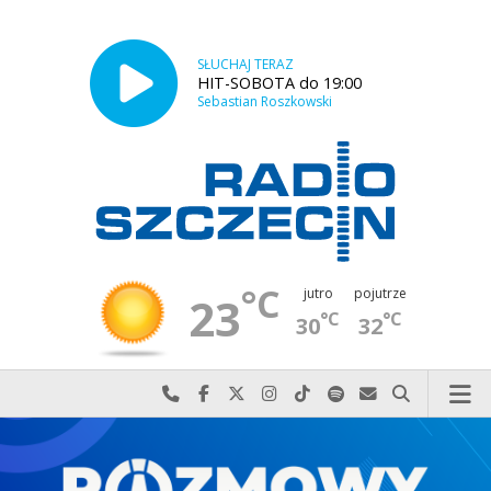
SŁUCHAJ TERAZ
HIT-SOBOTA do 19:00
Sebastian Roszkowski
°C
jutro
pojutrze
23
°C
°C
30
32
Najlepiej po prostu do nas zadzwoń
Odwiedź nas na Facebook-u
Odwiedź nas na X
Odwiedź nas na Instagram-ie
Odwiedź nas na TikTok-u
Szukaj nas na Spotify
Wyślij do nas w
Szukaj