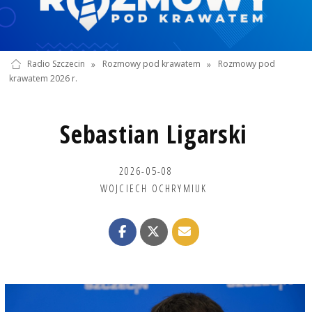
Radio Szczecin
»
Rozmowy pod krawatem
»
Rozmowy pod
krawatem 2026 r.
Sebastian Ligarski
2026-05-08
WOJCIECH OCHRYMIUK