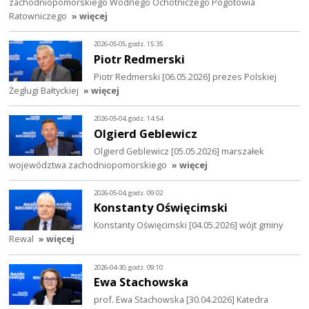
zachodniopomorskiego Wodnego Ochotniczego Pogotowia
Ratowniczego
» więcej
2026-05-05, godz. 15:35
Piotr Redmerski
Piotr Redmerski [06.05.2026] prezes Polskiej
Żeglugi Bałtyckiej
» więcej
2026-05-04, godz. 14:54
Olgierd Geblewicz
Olgierd Geblewicz [05.05.2026] marszałek
województwa zachodniopomorskiego
» więcej
2026-05-04, godz. 09:02
Konstanty Oświęcimski
Konstanty Oświęcimski [04.05.2026] wójt gminy
Rewal
» więcej
2026-04-30, godz. 09:10
Ewa Stachowska
prof. Ewa Stachowska [30.04.2026] Katedra