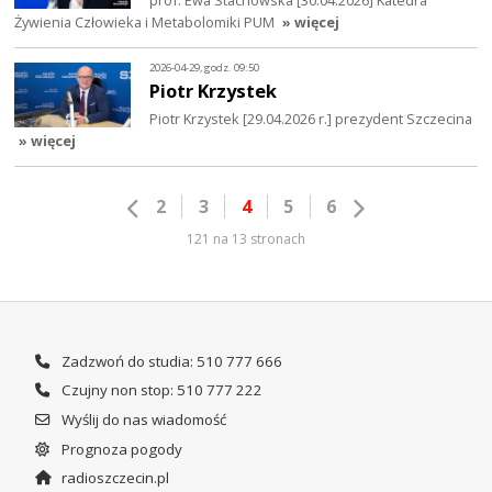
prof. Ewa Stachowska [30.04.2026] Katedra
Żywienia Człowieka i Metabolomiki PUM
» więcej
2026-04-29, godz. 09:50
Piotr Krzystek
Piotr Krzystek [29.04.2026 r.] prezydent Szczecina
» więcej
2
3
4
5
6
121 na 13 stronach
Zadzwoń do studia: 510 777 666
Czujny non stop: 510 777 222
Wyślij do nas wiadomość
Prognoza pogody
radioszczecin.pl