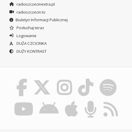
radioszczecinextra.pl
radioszczecin.tv
Biuletyn Informacji Publicznej
Posłuchaj teraz
Logowanie
DUŻA CZCIONKA
DUŻY KONTRAST