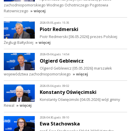
zachodniopomorskiego Wodnego Ochotniczego Pogotowia
Ratowniczego
» więcej
2026-05-05, godz. 15:35
Piotr Redmerski
Piotr Redmerski [06.05.2026] prezes Polskiej
Żeglugi Bałtyckiej
» więcej
2026-05-04, godz. 14:54
Olgierd Geblewicz
Olgierd Geblewicz [05.05.2026] marszałek
województwa zachodniopomorskiego
» więcej
2026-05-04, godz. 09:02
Konstanty Oświęcimski
Konstanty Oświęcimski [04.05.2026] wójt gminy
Rewal
» więcej
2026-04-30, godz. 09:10
Ewa Stachowska