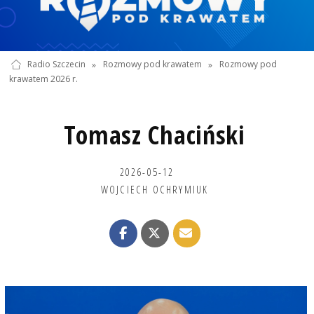
Radio Szczecin
»
Rozmowy pod krawatem
»
Rozmowy pod
krawatem 2026 r.
Tomasz Chaciński
2026-05-12
WOJCIECH OCHRYMIUK