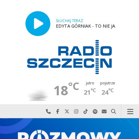
SŁUCHAJ TERAZ
EDYTA GÓRNIAK - TO NIE JA
°C
jutro
pojutrze
18
°C
°C
21
24
Najlepiej po prostu do nas zadzwoń
Odwiedź nas na Facebook-u
Odwiedź nas na X
Odwiedź nas na Instagram-ie
Odwiedź nas na TikTok-u
Szukaj nas na Spotify
Wyślij do nas w
Szukaj