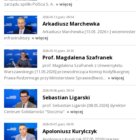
zarządu spółki PolSca S. A.
» więcej
2026-05-13, godz. 09:04
Arkadiusz Marchewka
Arkadiusz Marchewka [13.05. 2026 r.] wiceminister
infrastruktury
» więcej
2026-05-10, godz. 20:50
Prof. Magdalena Szafranek
prof. Magdalena Szafranek z Uniwersytetu
Warszawskiego [11.05.2026] przewodnicząca Komisji Kodyfikacyjnej
Prawa Rodzinnego przy Ministerstwie Sprawiedliwoś…
» więcej
2026-05-08, godz. 09:04
Sebastian Ligarski
prof. Sebastian Ligarski [08.05.2026] dyrektor
Centrum Solidarności "Stocznia"
» więcej
2026-05-07, godz. 09:05
Apoloniusz Kurylczyk
Apoloniusz Kurylczyk [07.05.2026] prezes