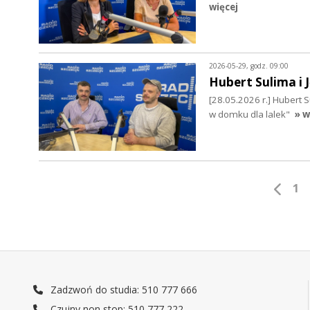
więcej
2026-05-29, godz. 09:00
Hubert Sulima i 
[28.05.2026 r.] Hubert 
w domku dla lalek"
» w
1
Zadzwoń do studia: 510 777 666
Czujny non stop: 510 777 222