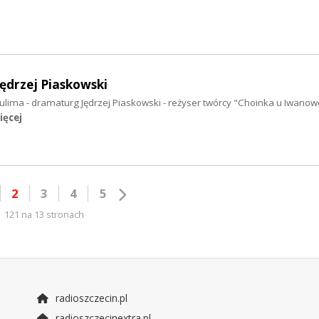
Jędrzej Piaskowski
Sulima - dramaturg Jędrzej Piaskowski - reżyser twórcy "Choinka u Iwanow
ięcej
2
3
4
5
121 na 13 stronach
radioszczecin.pl
radioszczecinextra.pl