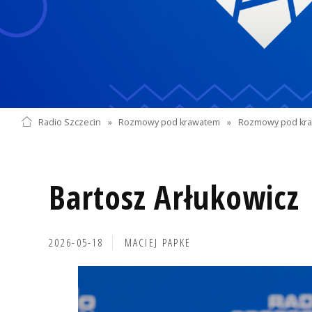
Radio Szczecin
»
Rozmowy pod krawatem
»
Rozmowy pod kra
Bartosz Arłukowicz
2026-05-18
MACIEJ PAPKE