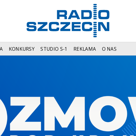
A
KONKURSY
STUDIO S-1
REKLAMA
O NAS