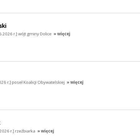
ki
2026 r.] wójt gminy Dolice
» więcej
26 r.] poseł Koalicji Obywatelskiej
» więcej
k
2026 r.] rzeźbiarka
» więcej