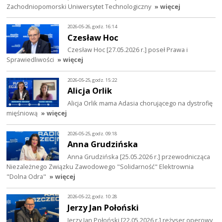
Zachodniopomorski Uniwersytet Technologiczny
» więcej
2026-05-26, godz. 16:14
Czesław Hoc
Czesław Hoc [27.05.2026 r.] poseł Prawa i
Sprawiedliwości
» więcej
2026-05-25, godz. 15:22
Alicja Orlik
Alicja Orlik mama Adasia chorującego na dystrofię
mięśniową
» więcej
2026-05-25, godz. 09:18
Anna Grudzińska
Anna Grudzińska [25.05.2026 r.] przewodnicząca
Niezależnego Związku Zawodowego "Solidarność" Elektrownia
"Dolna Odra"
» więcej
2026-05-22, godz. 10:28
Jerzy Jan Połoński
Jerzy Jan Połoński [22.05.2026 r.] reżyser operowy