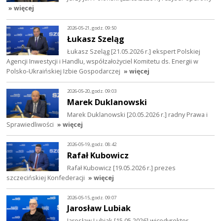
» więcej
2026-05-21, godz. 09:50
Łukasz Szeląg
Łukasz Szeląg [21.05.2026 r.] ekspert Polskiej
Agencji Inwestycji i Handlu, współzałożyciel Komitetu ds. Energii w
Polsko-Ukraińskiej Izbie Gospodarczej
» więcej
2026-05-20, godz. 09:03
Marek Duklanowski
Marek Duklanowski [20.05.2026 r.] radny Prawa i
Sprawiedliwości
» więcej
2026-05-19, godz. 08:42
Rafał Kubowicz
Rafał Kubowicz [19.05.2026 r.] prezes
szczecińskiej Konfederacji
» więcej
2026-05-15, godz. 09:07
Jarosław Lubiak
Jarosław Lubiak [15.05.2026] wicedyrektor