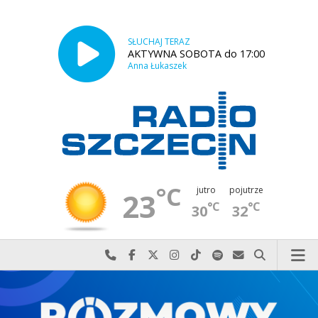
SŁUCHAJ TERAZ
AKTYWNA SOBOTA do 17:00
Anna Łukaszek
°C
jutro
pojutrze
23
°C
°C
30
32
Najlepiej po prostu do nas zadzwoń
Odwiedź nas na Facebook-u
Odwiedź nas na X
Odwiedź nas na Instagram-ie
Odwiedź nas na TikTok-u
Szukaj nas na Spotify
Wyślij do nas w
Szukaj