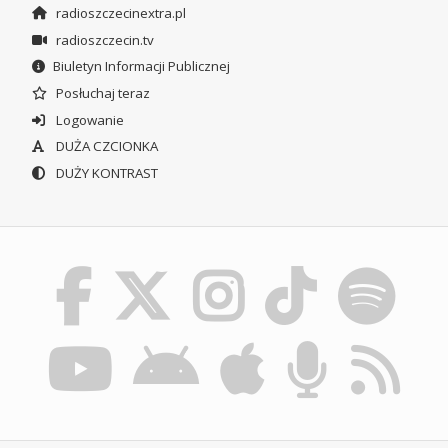
radioszczecinextra.pl
radioszczecin.tv
Biuletyn Informacji Publicznej
Posłuchaj teraz
Logowanie
DUŻA CZCIONKA
DUŻY KONTRAST