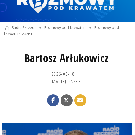
Radio Szczecin
»
Rozmowy pod krawatem
»
Rozmowy pod
krawatem 2026 r.
Bartosz Arłukowicz
2026-05-18
MACIEJ PAPKE